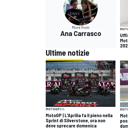
More from
MOT
Ana Carrasco
Uff
Mot
202
Ultime notizie
MOTOGP
5 h
MOT
RALLY
MotoGP | L'Aprilia fa il pieno nella
Mot
Sprint di Silverstone, ora non
pos
deve sprecare domenica
dom