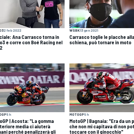
O3
2 feb 2022
WSBK
13 gen 2021
iciale: Ana Carrasco torna in
Carrasco toglie le placche all
o3 e corre con Boé Racing nel
schiena, può tornare in moto
2
OGP
5 h
MOTOGP
5 h
oGP | Acosta: "La gomma
MotoGP | Bagnaia: "Era da un p
teriore media ci aiuterà
che non mi capitava di non po
ani perché penalizzerà gli
toccare con il ginocchio"