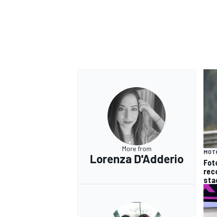
More from
MOT
Lorenza D'Adderio
Fot
reco
sta
MONOMARCA