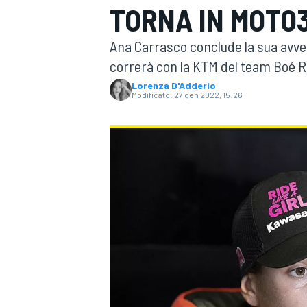
TORNA IN MOTO
MOTOGP
WEC
Ana Carrasco conclude la sua avven
correrà con la KTM del team Boé R
Lorenza D'Adderio
Modificato:
27 gen 2022, 15:26
WRC