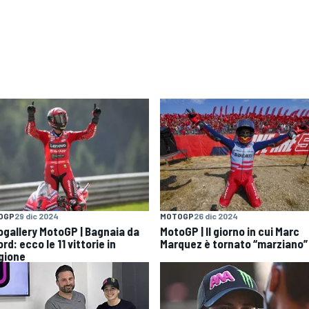
OGP
29 dic 2024
MOTOGP
26 dic 2024
ogallery MotoGP | Bagnaia da
MotoGP | Il giorno in cui Marc
rd: ecco le 11 vittorie in
Marquez è tornato “marziano”
gione