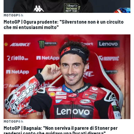
MOTOGP
5 h
MotoGP | Ogura prudente: "Silverstone non è un circuito
che mi entusiasmi molto"
MOTOGP
6 h
MotoGP | Bagnaia: "Non serviva il parere di Stoner per
rendersi conto che guidavo una Ducati diversa"