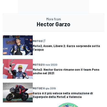
More from
Hector Garzo
MOTO2
Moto2, Assen, Libere 2: Garzo sorprende sotto
l'acqua
MOTO2
19 nov 2020
Moto2: Hector Garzo rimane con il team Pons
anche nel 2021
MOTOE
18 giu 2019
Garzo è il più veloce nella simulazione di
Superpole della MotoE a Valencia