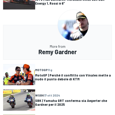
Energy 1, Rossi è 6°
More from
Remy Gardner
MOTOGP
11 g
MotoGP | Perché il conflitto con Vinales mette a
nudo il punto debole di KTM
WSBK
17 ott 2024
SBK | Yamaha GRT conferma sia Aegerter che
Gardner per il 2025