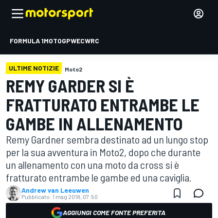
FORMULA 1
MOTOGP
WEC
WRC
ULTIME NOTIZIE
Moto2
REMY GARDER SI È
FRATTURATO ENTRAMBE LE
GAMBE IN ALLENAMENTO
Remy Gardner sembra destinato ad un lungo stop
per la sua avventura in Moto2, dopo che durante
un allenamento con una moto da cross si è
fratturato entrambe le gambe ed una caviglia.
Andrew van Leeuwen
Pubblicato:
1 mag 2018, 07:50
AGGIUNGI COME FONTE PREFERITA