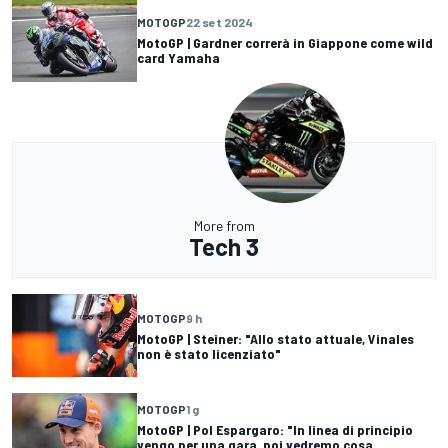
MOTOGP
22 set 2024
MotoGP | Gardner correrà in Giappone come wild
card Yamaha
More from
Tech 3
MOTOGP
9 h
MotoGP | Steiner: "Allo stato attuale, Vinales
non è stato licenziato"
MOTOGP
1 g
MotoGP | Pol Espargaro: "In linea di principio
vengo per una gara, poi vedremo cosa