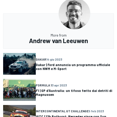
More from
Andrew van Leeuwen
DAKAR
14 giu 2023
Dakar | Ford annuncia un programma ufficiale
con NWM e M-Sport
FORMULA 1
3 apr 2023
F1 | GP d'Australia: un tifoso ferito dai detriti di
Magnussen
INTERCONTINENTAL GT CHALLENGE
5 feb 2023
IGTC | 12h Bathurst: Mercedes vince con Sun