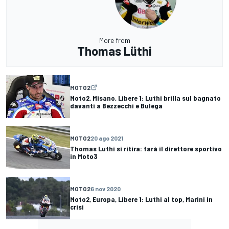
More from
Thomas Lüthi
MOTO2
Moto2, Misano, Libere 1: Luthi brilla sul bagnato
davanti a Bezzecchi e Bulega
MOTO2
20 ago 2021
Thomas Luthi si ritira: farà il direttore sportivo
in Moto3
MOTO2
6 nov 2020
Moto2, Europa, Libere 1: Luthi al top, Marini in
crisi