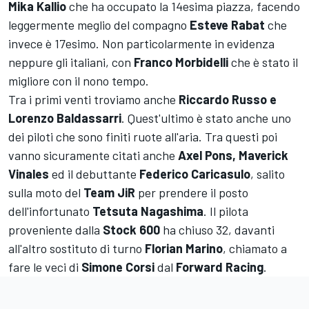
Mika Kallio
che ha occupato la 14esima piazza, facendo
leggermente meglio del compagno
Esteve Rabat
che
invece è 17esimo. Non particolarmente in evidenza
neppure gli italiani, con
Franco Morbidelli
che è stato il
migliore con il nono tempo.
Tra i primi venti troviamo anche
Riccardo Russo e
Lorenzo Baldassarri
. Quest'ultimo è stato anche uno
dei piloti che sono finiti ruote all'aria. Tra questi poi
vanno sicuramente citati anche
Axel Pons, Maverick
Vinales
ed il debuttante
Federico Caricasulo
, salito
sulla moto del
Team JiR
per prendere il posto
dell'infortunato
Tetsuta Nagashima
. Il pilota
proveniente dalla
Stock 600
ha chiuso 32, davanti
all'altro sostituto di turno
Florian Marino
, chiamato a
fare le veci di
Simone Corsi
dal
Forward Racing
.