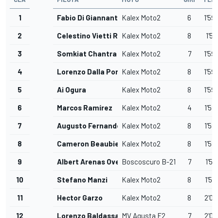
1
Fabio Di Giannantonio
Kalex Moto2
6
1'59
2
Celestino Vietti Ramus
Kalex Moto2
8
1'59
3
Somkiat Chantra
Kalex Moto2
7
1'59
4
Lorenzo Dalla Porta
Kalex Moto2
8
1'59
5
Ai Ogura
Kalex Moto2
8
1'59
6
Marcos Ramírez
Kalex Moto2
4
1'59
7
Augusto Fernandez
Kalex Moto2
8
1'59
8
Cameron Beaubier
Kalex Moto2
8
1'59
9
Albert Arenas Ovejero
Boscoscuro B-21
7
1'59
10
Stefano Manzi
Kalex Moto2
8
1'59
11
Hector Garzo
Kalex Moto2
8
2'00
12
Lorenzo Baldassarri
MV Agusta F2
7
2'00