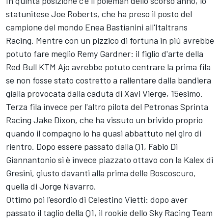
In quinta posizione c'è il poleman dello scorso anno, lo
statunitese Joe Roberts, che ha preso il posto del
campione del mondo Enea Bastianini all'Italtrans
Racing. Mentre con un pizzico di fortuna in più avrebbe
potuto fare meglio Remy Gardner: il figlio d'arte della
Red Bull KTM Ajo avrebbe potuto centrare la prima fila
se non fosse stato costretto a rallentare dalla bandiera
gialla provocata dalla caduta di Xavi Vierge, 15esimo.
Terza fila invece per l'altro pilota del Petronas Sprinta
Racing Jake Dixon, che ha vissuto un brivido proprio
quando il compagno lo ha quasi abbattuto nel giro di
rientro. Dopo essere passato dalla Q1, Fabio Di
Giannantonio si è invece piazzato ottavo con la Kalex di
Gresini, giusto davanti alla prima delle Boscoscuro,
quella di Jorge Navarro.
Ottimo poi l'esordio di Celestino Vietti: dopo aver
passato il taglio della Q1, il rookie dello Sky Racing Team