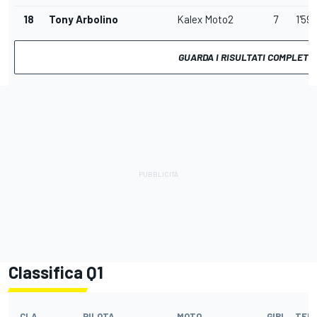
18
Tony Arbolino
Kalex Moto2
7
1'59
GUARDA I RISULTATI COMPLETI
Classifica Q1
CLA
PILOTA
MOTO
GIRI
TEM