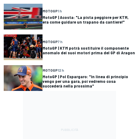
MOTOGP
1 h
MotoGP | Acosta: "La pista peggiore per KTM,
era come guidare un trapano da cantiere!"
MOTOGP
7 h
MotoGP | KTM potrà sostituire il componente
anomalo dei suoi motori prima del GP di Aragon
MOTOGP
12 h
MotoGP | Pol Espargaro: "In linea di principio
vengo per una gara, poi vedremo cosa
succederà nella prossima"