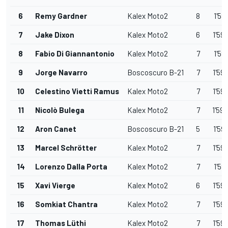
6
Remy Gardner
Kalex Moto2
8
1'59
7
Jake Dixon
Kalex Moto2
6
1'59
8
Fabio Di Giannantonio
Kalex Moto2
7
1'59
9
Jorge Navarro
Boscoscuro B-21
7
1'59
10
Celestino Vietti Ramus
Kalex Moto2
7
1'59
11
Nicolò Bulega
Kalex Moto2
7
1'59
12
Aron Canet
Boscoscuro B-21
5
1'59
13
Marcel Schrötter
Kalex Moto2
7
1'59
14
Lorenzo Dalla Porta
Kalex Moto2
7
1'59
15
Xavi Vierge
Kalex Moto2
6
1'59
16
Somkiat Chantra
Kalex Moto2
7
1'59
17
Thomas Lüthi
Kalex Moto2
7
1'59