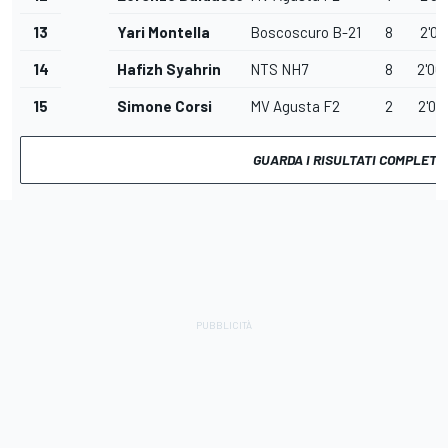
13
Yari Montella
Boscoscuro B-21
8
2'00
14
Hafizh Syahrin
NTS NH7
8
2'00
15
Simone Corsi
MV Agusta F2
2
2'02
GUARDA I RISULTATI COMPLETI