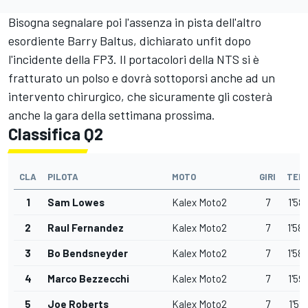
Bisogna segnalare poi l'assenza in pista dell'altro
esordiente Barry Baltus, dichiarato unfit dopo
l'incidente della FP3. Il portacolori della NTS si è
fratturato un polso e dovrà sottoporsi anche ad un
intervento chirurgico, che sicuramente gli costerà
anche la gara della settimana prossima.
Classifica Q2
CLA
PILOTA
MOTO
GIRI
TEM
1
Sam Lowes
Kalex Moto2
7
1'58
2
Raul Fernandez
Kalex Moto2
7
1'58
3
Bo Bendsneyder
Kalex Moto2
7
1'58
4
Marco Bezzecchi
Kalex Moto2
7
1'59
5
Joe Roberts
Kalex Moto2
7
1'59