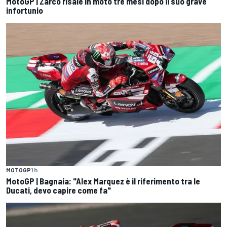
MotoGP | Zarco risale in moto tre mesi dopo il suo grave
infortunio
MOTOGP
1 h
MotoGP | Bagnaia: "Alex Marquez è il riferimento tra le
Ducati, devo capire come fa"