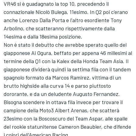
VR46 si è guadagnato la top 10, precedendo il
connazionale Nicolò Bulega, 11esimo. In Q2 poi c'erano
anche Lorenzo Dalla Porta e l'altro esordiente Tony
Arbolino, che scatteranno rispettivamente dalla
14esima e dalla 18esima posizione.
Non è stato il debutto che avrebbe sperato quello del
giapponese Ai Ogura, beffato per appena 46 millesimi al
termine della Q1 con la Kalex della Honda Team Asia. Il
giapponese dividerà quindi la settima fila con il tandem
spagnolo formato da Marcos Ramirez, vittima di un
brutto highside alla curva 14 e parso piuttosto
dororante, e da un deludente Augusto Fernandez.
Bisogna scendere in ottava fila invece per trovare il
campione della Moto3 Albert Arenas, che scatterà
23esimo con la Boscoscuro del Team Aspar, alle spalle
del rookie statunitense Cameron Beaubier, che difende
i colori dell'American Racing.