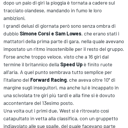
dopo un paio di giri la pioggia è tornata a cadere sul
tracciato olandese, mandando in fumo le loro
ambizioni.
I grandi delusi di giornata però sono senza ombra di
dubbio
Simone Corsi e Sam Lowes
, che erano stati i
mattatori della prima parte di gara, nella quale avevano
impostato un ritmo insostenibile per il resto del gruppo.
Forse anche troppo veloce, visto che a 16 giri dal
termine il britannico della
Speed Up
è finito ruote
all'aria. A quel punto sembrava tutto semplice per
l'italiano del
Forward Racing
, che aveva oltre 10" di
margine sugli inseguitori, ma anche lui è incappato in
una scivolata tre giri più tardi e alla fine si è dovuto
accontentare del 13esimo posto.
Una volta out i primi due, West si è ritrovato così
catapultato in vetta alla classifica, con un gruppetto
indiavolato alle sue spalle, del quale facevano parte