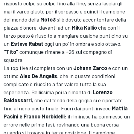
risposto colpo su colpo fino alla fine, senza lasciargli
mai il varco giusto per il sorpasso e quindi il campione
del mondo della
Moto3
si è dovuto accontentare della
piazza d'onore, davanti ad un
Mika Kallio
che con il
terzo posto è riuscito a mangiare qualche punticino su
un
Esteve Rabat
oggi un po' in ombra e solo ottavo.
"Tito"
comunque rimane a +26 sul compagno di
squadra.
La top five si completa con un
Johann Zarco
e con un
ottimo
Alex De Angelis
, che in queste condizioni
complicate è riuscito a far valere tutta la sua
esperienza. Bellissima poi la rimonta di
Lorenzo
Baldassarri
, che dal fondo della griglia si è riportato
fino al nono posto finale. Fuori dai punti invece
Mattia
Pasini e Franco Morbidelli
: il riminese ha commesso un
errore nelle prime fasi, rovinando una buona corsa
quando si trovava in terza posizione. Il campione