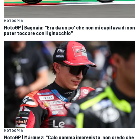
MOTOGP
1 h
MotoGP | Bagnaia: "Era da un po' che non mi capitava di non
poter toccare con il ginocchio"
MOTOGP
1 h
MotoGP | Márquez: "Calo gomma imprevisto, non credo che