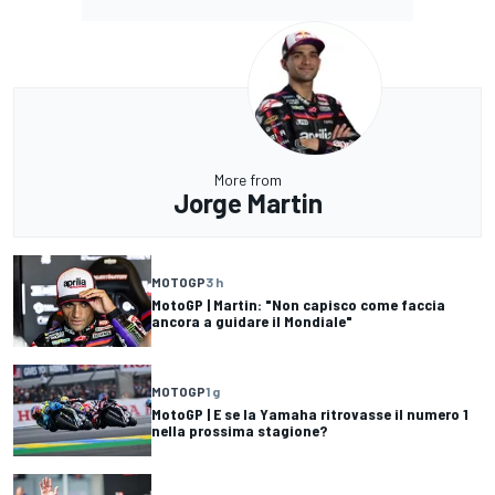
More from
Jorge Martin
MOTOGP
3 h
MotoGP | Martin: "Non capisco come faccia
ancora a guidare il Mondiale"
MOTOGP
1 g
MotoGP | E se la Yamaha ritrovasse il numero 1
nella prossima stagione?