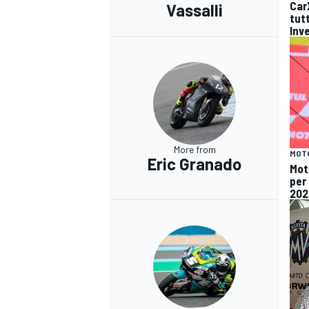
Car
Vassalli
tut
Inv
More from
MOT
Eric Granado
Moto
per
202