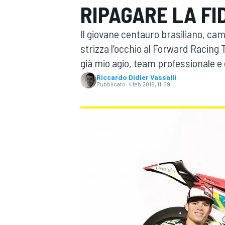
RIPAGARE LA FI
MOTOGP
WEC
Il giovane centauro brasiliano, c
strizza l’occhio al Forward Racing 
già mio agio, team professionale e
Riccardo Didier Vassalli
Pubblicato:
4 feb 2018, 11:59
WRC