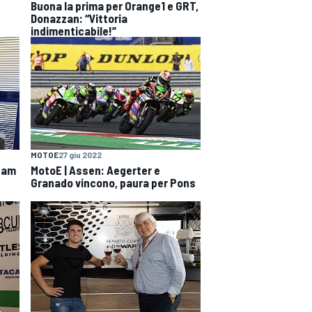
Buona la prima per Orange1 e GRT,
Donazzan: “Vittoria
indimenticabile!”
MOTOE
27 giu 2022
team
MotoE | Assen: Aegerter e
Granado vincono, paura per Pons