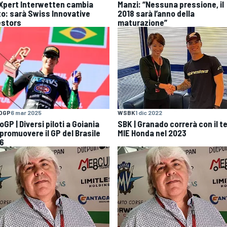
Xpert Interwetten cambia
Manzi: “Nessuna pressione, il
to: sarà Swiss Innovative
2018 sarà l’anno della
estors
maturazione”
OGP
6 mar 2025
WSBK
1 dic 2022
GP | Diversi piloti a Goiania
SBK | Granado correrà con il 
 promuovere il GP del Brasile
MIE Honda nel 2023
6