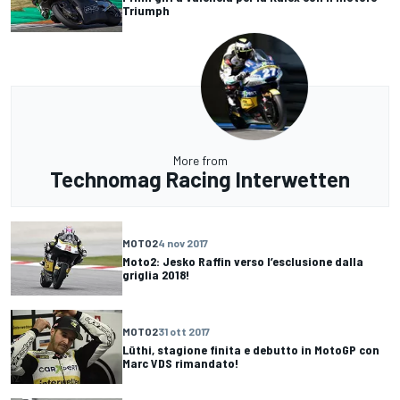
Triumph
More from
Technomag Racing Interwetten
MOTO2
4 nov 2017
Moto2: Jesko Raffin verso l’esclusione dalla
griglia 2018!
MOTO2
31 ott 2017
Lüthi, stagione finita e debutto in MotoGP con
Marc VDS rimandato!