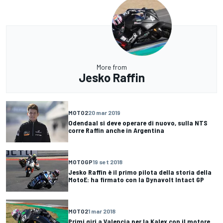
More from
Jesko Raffin
MOTO2
20 mar 2019
Odendaal si deve operare di nuovo, sulla NTS
corre Raffin anche in Argentina
MOTOGP
19 set 2018
Jesko Raffin è il primo pilota della storia della
MotoE: ha firmato con la Dynavolt Intact GP
MOTO2
1 mar 2018
Primi giri a Valencia per la Kalex con il motore