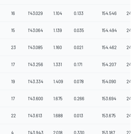
16
1'43.029
1.104
0.133
154.546
241
15
1'43.064
1.139
0.035
154.494
240
23
1'43.085
1.160
0.021
154.462
241
17
1'43.256
1.331
0.171
154.207
241
19
1'43.334
1.409
0.078
154.090
241
17
1'43.600
1.675
0.266
153.694
242
22
1'43.613
1.688
0.013
153.675
240
4
1'43.943
2.018
0.330
153.187
239