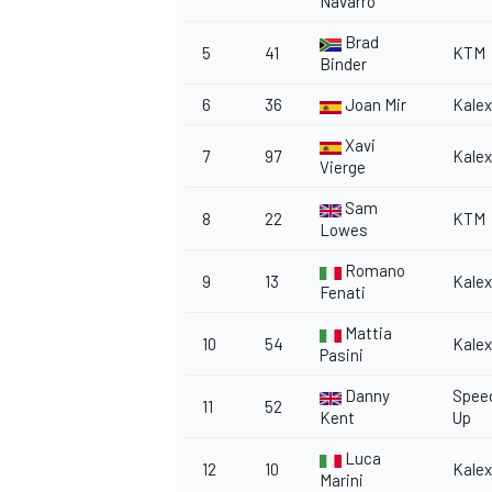
Navarro
Brad
5
41
KTM
Binder
6
36
Joan Mir
Kalex
Xavi
7
97
Kalex
Vierge
Sam
8
22
KTM
Lowes
Romano
9
13
Kalex
Fenati
Mattia
10
54
Kalex
Pasini
Danny
Spee
11
52
Kent
Up
MONOMARCA
Luca
12
10
Kalex
Marini