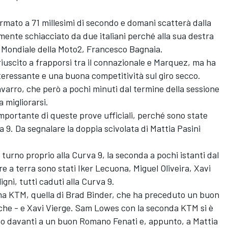
rmato a 71 millesimi di secondo e domani scatterà dalla
lmente schiacciato da due italiani perché alla sua destra
del Mondiale della Moto2, Francesco Bagnaia.
riuscito a frapporsi tra il connazionale e Marquez, ma ha
ressante e una buona competitività sul giro secco.
varro, che però a pochi minuti dal termine della sessione
a migliorarsi.
portante di queste prove ufficiali, perché sono state
a 9. Da segnalare la doppia scivolata di Mattia Pasini
 turno proprio alla Curva 9, la seconda a pochi istanti dal
ire a terra sono stati Iker Lecuona, Miguel Oliveira, Xavi
gni, tutti caduti alla Curva 9.
ima KTM, quella di Brad Binder, che ha preceduto un buon
fiche - e Xavi Vierge. Sam Lowes con la seconda KTM si è
o davanti a un buon Romano Fenati e, appunto, a Mattia