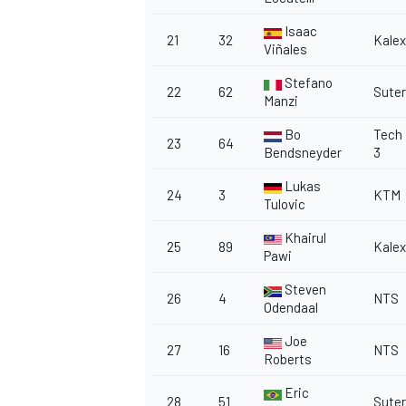
Isaac
21
32
Kalex
Viñales
Stefano
22
62
Suter
Manzi
Bo
Tech
23
64
Bendsneyder
3
Lukas
24
3
KTM
Tulovic
Khairul
25
89
Kalex
Pawi
Steven
26
4
NTS
Odendaal
Joe
27
16
NTS
Roberts
Eric
28
51
Suter