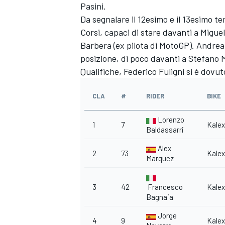
Pasini.
Da segnalare il 12esimo e il 13esimo 
Corsi, capaci di stare davanti a Migue
Barbera (ex pilota di MotoGP). Andrea
posizione, di poco davanti a Stefano M
Qualifiche, Federico Fuligni si è dov
CLA
#
RIDER
BIKE
Lorenzo
1
7
Kalex
Baldassarri
Alex
2
73
Kalex
Marquez
ENDURANCE/GT
3
42
Francesco
Kalex
Bagnaia
Jorge
4
9
Kalex