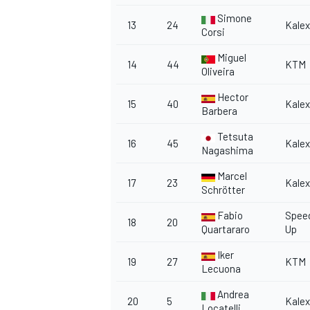
Simone
13
24
Kalex
Corsi
Miguel
14
44
KTM
Oliveira
Hector
15
40
Kalex
Barbera
Tetsuta
16
45
Kalex
Nagashima
Marcel
17
23
Kalex
Schrötter
Fabio
Spee
18
20
Quartararo
Up
Iker
19
27
KTM
Lecuona
RALLY
Andrea
20
5
Kalex
Locatelli