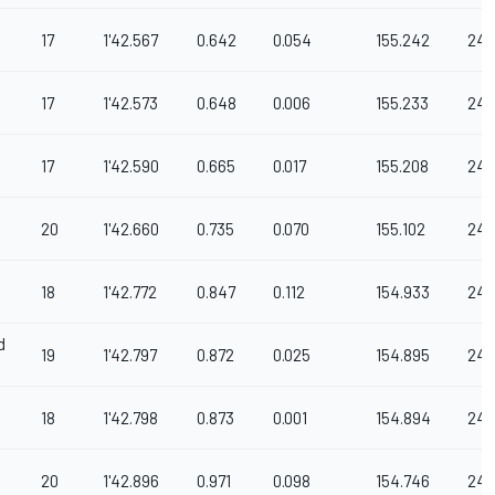
17
1'42.567
0.642
0.054
155.242
241
17
1'42.573
0.648
0.006
155.233
24
17
1'42.590
0.665
0.017
155.208
241
20
1'42.660
0.735
0.070
155.102
241
18
1'42.772
0.847
0.112
154.933
242
d
19
1'42.797
0.872
0.025
154.895
245
18
1'42.798
0.873
0.001
154.894
241
20
1'42.896
0.971
0.098
154.746
24