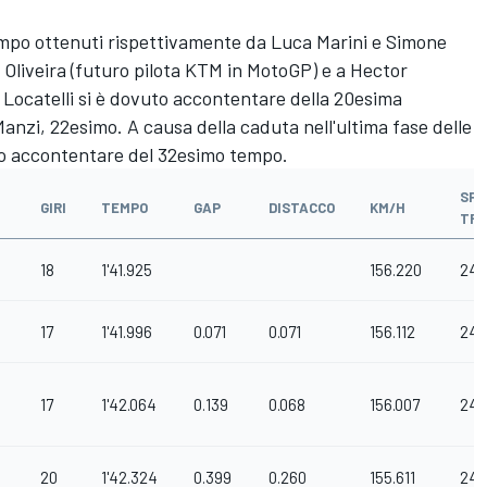
tempo ottenuti rispettivamente da Luca Marini e Simone
l Oliveira (futuro pilota KTM in MotoGP) e a Hector
 Locatelli si è dovuto accontentare della 20esima
anzi, 22esimo. A causa della caduta nell'ultima fase delle
uto accontentare del 32esimo tempo.
SPE
GIRI
TEMPO
GAP
DISTACCO
KM/H
TR
18
1'41.925
156.220
243
17
1'41.996
0.071
0.071
156.112
243
17
1'42.064
0.139
0.068
156.007
245
20
1'42.324
0.399
0.260
155.611
24