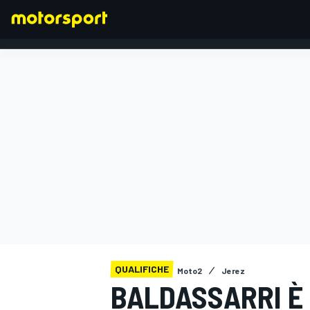
FORMULA 1
QUALIFICHE
Moto2
Jerez
BALDASSARRI È 