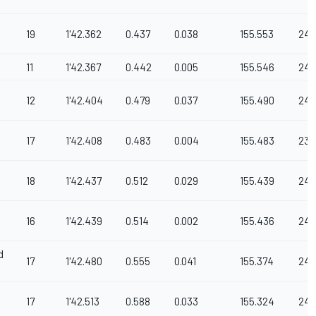
19
1'42.362
0.437
0.038
155.553
24
11
1'42.367
0.442
0.005
155.546
242
12
1'42.404
0.479
0.037
155.490
243
17
1'42.408
0.483
0.004
155.483
239
18
1'42.437
0.512
0.029
155.439
24
16
1'42.439
0.514
0.002
155.436
242
d
17
1'42.480
0.555
0.041
155.374
24
17
1'42.513
0.588
0.033
155.324
245