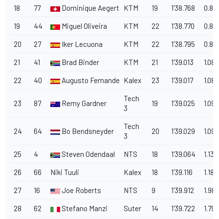
18
77
Dominique Aegerter
KTM
19
1'38.768
0.83
19
44
Miguel Oliveira
KTM
22
1'38.770
0.84
20
27
Iker Lecuona
KTM
22
1'38.795
0.86
21
41
Brad Binder
KTM
21
1'39.013
1.083
22
40
Augusto Fernandez
Kalex
23
1'39.017
1.087
Tech
23
87
Remy Gardner
19
1'39.025
1.095
3
Tech
24
64
Bo Bendsneyder
20
1'39.029
1.099
3
25
4
Steven Odendaal
NTS
18
1'39.064
1.134
26
66
Niki Tuuli
Kalex
18
1'39.116
1.186
27
16
Joe Roberts
NTS
9
1'39.912
1.98
28
62
Stefano Manzi
Suter
14
1'39.722
1.792