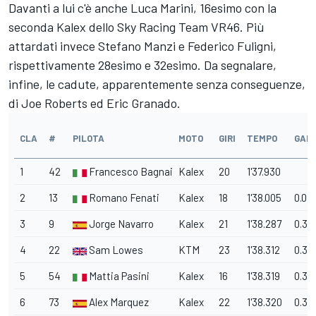
Davanti a lui c'è anche Luca Marini, 16esimo con la
seconda Kalex dello Sky Racing Team VR46. Più
attardati invece Stefano Manzi e Federico Fuligni,
rispettivamente 28esimo e 32esimo. Da segnalare,
infine, le cadute, apparentemente senza conseguenze,
di Joe Roberts ed Eric Granado.
CLA
#
PILOTA
MOTO
GIRI
TEMPO
GAP
1
42
Francesco Bagnaia
Kalex
20
1'37.930
2
13
Romano Fenati
Kalex
18
1'38.005
0.07
3
9
Jorge Navarro
Kalex
21
1'38.287
0.35
4
22
Sam Lowes
KTM
23
1'38.312
0.38
5
54
Mattia Pasini
Kalex
16
1'38.319
0.38
6
73
Alex Marquez
Kalex
22
1'38.320
0.39