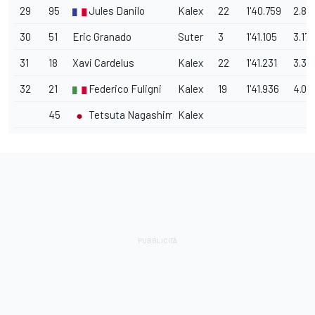
29
95
Jules Danilo
Kalex
22
1'40.759
2.82
30
51
Eric Granado
Suter
3
1'41.105
3.175
31
18
Xavi Cardelus
Kalex
22
1'41.231
3.30
32
21
Federico Fuligni
Kalex
19
1'41.936
4.00
45
Tetsuta Nagashima
Kalex