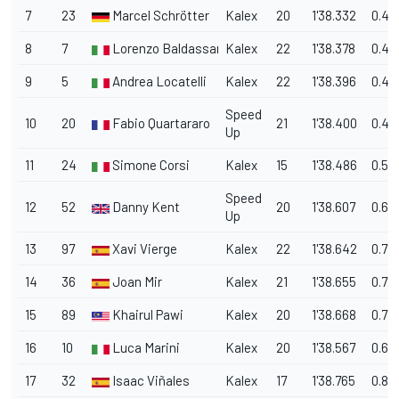
7
23
Marcel Schrötter
Kalex
20
1'38.332
0.40
8
7
Lorenzo Baldassarri
Kalex
22
1'38.378
0.44
9
5
Andrea Locatelli
Kalex
22
1'38.396
0.46
Speed
10
20
Fabio Quartararo
21
1'38.400
0.47
Up
11
24
Simone Corsi
Kalex
15
1'38.486
0.55
Speed
12
52
Danny Kent
20
1'38.607
0.67
Up
13
97
Xavi Vierge
Kalex
22
1'38.642
0.712
14
36
Joan Mir
Kalex
21
1'38.655
0.72
15
89
Khairul Pawi
Kalex
20
1'38.668
0.73
16
10
Luca Marini
Kalex
20
1'38.567
0.63
17
32
Isaac Viñales
Kalex
17
1'38.765
0.83