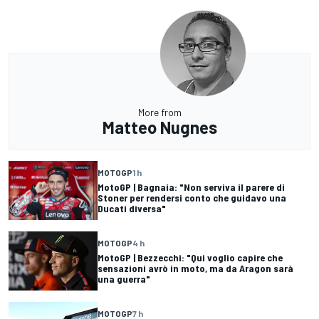
More from
Matteo Nugnes
MOTOGP
1 h
MotoGP | Bagnaia: "Non serviva il parere di
Stoner per rendersi conto che guidavo una
Ducati diversa"
MOTOGP
4 h
MotoGP | Bezzecchi: "Qui voglio capire che
sensazioni avrò in moto, ma da Aragon sarà
una guerra"
MOTOGP
7 h