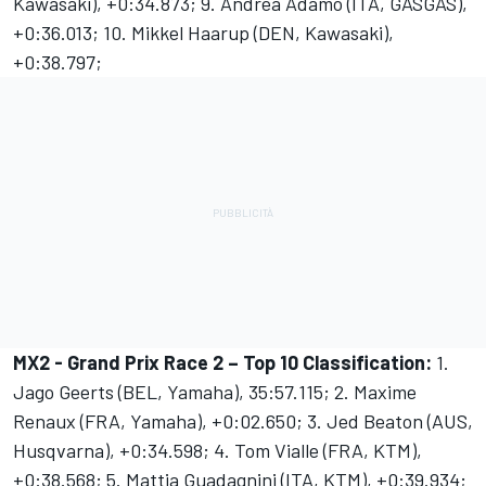
Kawasaki), +0:34.873; 9. Andrea Adamo (ITA, GASGAS),
+0:36.013; 10. Mikkel Haarup (DEN, Kawasaki),
+0:38.797;
MX2 - Grand Prix Race 2 – Top 10 Classification:
1.
Jago Geerts (BEL, Yamaha), 35:57.115; 2. Maxime
Renaux (FRA, Yamaha), +0:02.650; 3. Jed Beaton (AUS,
Husqvarna), +0:34.598; 4. Tom Vialle (FRA, KTM),
+0:38.568; 5. Mattia Guadagnini (ITA, KTM), +0:39.934;