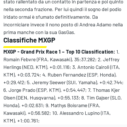
stato rallentato da un contatto in partenza e poi quinto
nella seconda frazione. Per lui quindi il sogno del podio
iridato ormai è sfumato definitivamente. Da
incorniciare invece il nono posto di Andrea Adamo nella
prima manche con la sua GasGas.
Classifiche MXGP
MXGP - Grand Prix Race 1 – Top 10 Classification:
1.
Romain Febvre (FRA, Kawasaki), 35:37.282; 2. Jeffrey
Herlings (NED, KTM), +0:01.116; 3. Antonio Cairoli (ITA,
KTM), +0:03.724; 4. Ruben Fernandez (ESP, Honda),
+0:29.412; 5. Jeremy Seewer (SUI, Yamaha), +0:42.744;
6. Jorge Prado (ESP, KTM), +0:54.447; 7. Thomas Kjer
Olsen (DEN, Husqvarna), +0:55.133; 8. Tim Gajser (SLO,
Honda), +0:02.631; 9. Mathys Boisrame (FRA,
Kawasaki), +0:56.582; 10. Alessandro Lupino (ITA,
KTM), +1:00.761;