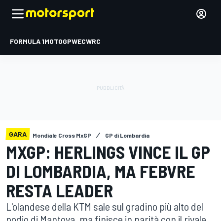
FORMULA 1
MOTOGP
WEC
WRC
GARA
Mondiale Cross MxGP
GP di Lombardia
MXGP: HERLINGS VINCE IL GP
DI LOMBARDIA, MA FEBVRE
RESTA LEADER
L'olandese della KTM sale sul gradino più alto del
podio di Mantova, ma finisce in parità con il rivale