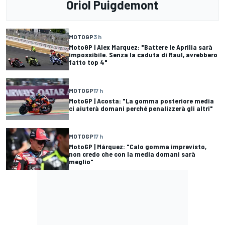
Oriol Puigdemont
MOTOGP
3 h
MotoGP | Alex Marquez: "Battere le Aprilia sarà
impossibile. Senza la caduta di Raul, avrebbero
fatto top 4"
MOTOGP
17 h
MotoGP | Acosta: "La gomma posteriore media
ci aiuterà domani perché penalizzerà gli altri"
MOTOGP
17 h
MotoGP | Márquez: "Calo gomma imprevisto,
non credo che con la media domani sarà
meglio"