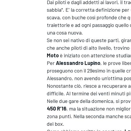
Dai piloti e dagli addetti ai lavori, il t
sabbia". E’ la corretta definizione per
scava, con buche così profonde che q
traiettorie e ad ogni passaggio quello 
una cosa nuova.
Se non sei nativo di queste parti, gira
che anche piloti di alto livello, trovin
Moto
è iniziato con attenzione studia
Per
Alessandro Lupino
, le prove lib
proseguono con il 29esimo in quelle cr
Alessandro, non avendo un’ottima posiz
Nonostante ciò, riesce a recuperare al
difficile. Al termine dei venti minuti p
Nelle due gare della domenica, si pro
450 R’16
, ma la situazione non miglio
zona punti. Nella seconda manche sca
dei box.