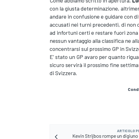
Come abbiamo scritto in apertura,
Lo
con la giusta determinazione, altriment
andare in confusione e guidare con diff
accusati nei turni precedenti, di no
ad infortuni certi e restare fuori zon
nessun vantaggio alla classifica ne all
concentrarsi sul prossimo GP in Sviz
E’ stato un GP avaro per quanto riguar
sicuro servirà il prossimo fine settim
di Svizzera.
Condi
ENDURANCE/GT
ARTICOLO 
Kevin Strijbos rompe un digiuno d