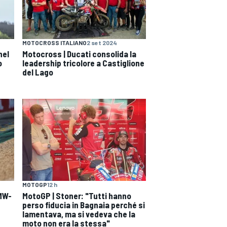
MOTOCROSS ITALIANO
2 set 2024
nel
Motocross | Ducati consolida la
o
leadership tricolore a Castiglione
del Lago
MOTOGP
12 h
BMW-
MotoGP | Stoner: "Tutti hanno
perso fiducia in Bagnaia perché si
lamentava, ma si vedeva che la
moto non era la stessa"