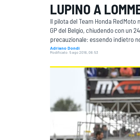
LUPINO A LOMM
MOTOGP
WEC
Il pilota del Team Honda RedMoto no
GP del Belgio, chiudendo con un 24e
precauzionale: essendo indietro no
Adriano Dondi
Modificato:
5 ago 2016, 06:53
WRC