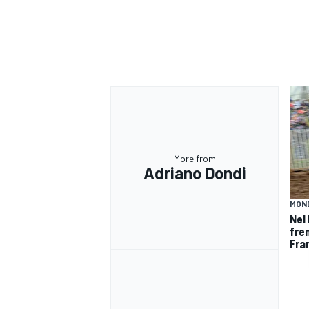
More from
Adriano Dondi
MOND
Nel
fre
Fra
RALLY