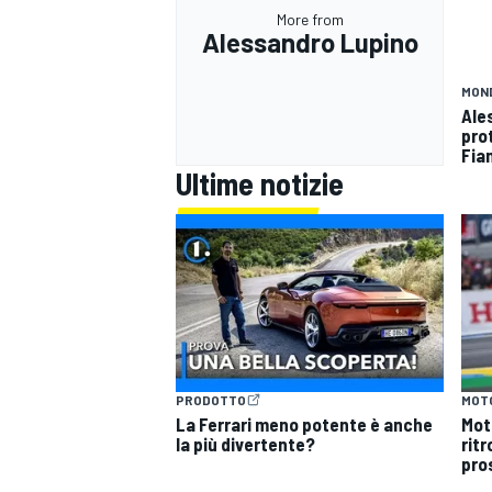
More from
Alessandro Lupino
MON
Ale
prot
Fia
Ultime notizie
PRODOTTO
MOT
La Ferrari meno potente è anche
Mot
la più divertente?
ritr
pro