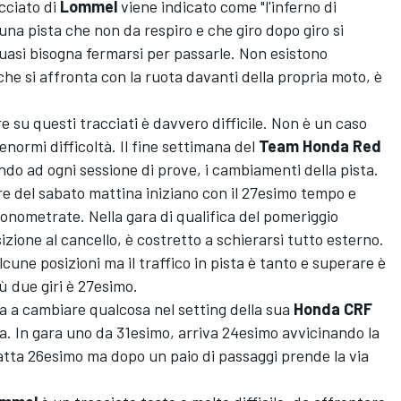
racciato di
Lommel
viene indicato come "l'inferno di
 una pista che non da respiro e che giro dopo giro si
uasi bisogna fermarsi per passarle. Non esistono
che si affronta con la ruota davanti della propria moto, è
re su questi tracciati è davvero difficile. Non è un caso
o enormi difficoltà. Il fine settimana del
Team Honda Red
ndo ad ogni sessione di prove, i cambiamenti della pista.
ere del sabato mattina iniziano con il 27esimo tempo e
onometrate. Nella gara di qualifica del pomeriggio
ione al cancello, è costretto a schierarsi tutto esterno.
cune posizioni ma il traffico in pista è tanto e superare è
iù due giri è 27esimo.
va a cambiare qualcosa nel setting della sua
Honda CRF
ra. In gara uno da 31esimo, arriva 24esimo avvicinando la
tta 26esimo ma dopo un paio di passaggi prende la via