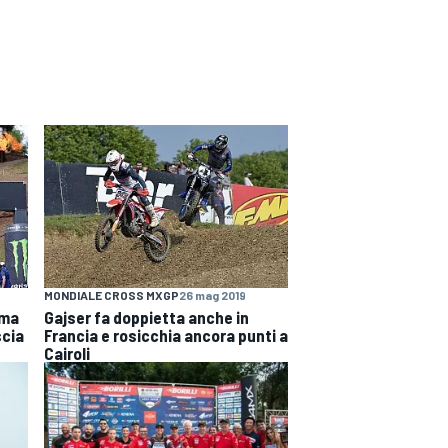
MONDIALE CROSS MXGP
26 mag 2019
 ma
Gajser fa doppietta anche in
scia
Francia e rosicchia ancora punti a
Cairoli