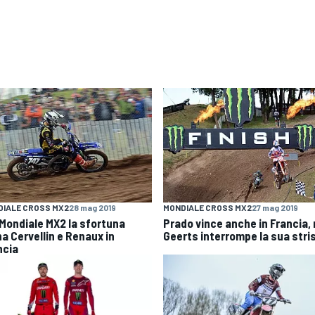
IALE CROSS MX2
28 mag 2019
MONDIALE CROSS MX2
27 mag 2019
 Mondiale MX2 la sfortuna
Prado vince anche in Francia,
na Cervellin e Renaux in
Geerts interrompe la sua stri
ncia