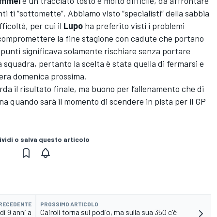
mmel
è un tracciato tosto e molto difficile, da affrontare
i ti “sottomette”. Abbiamo visto “specialisti” della sabbia
icoltà, per cui il
Lupo
ha preferito visti i problemi
n compromettere la fine stagione con cadute che portano
a punti significava solamente rischiare senza portare
a squadra, pertanto la scelta è stata quella di fermarsi e
zera domenica prossima.
da il risultato finale, ma buono per l’allenamento che di
ana quando sarà il momento di scendere in pista per il GP
vidi o salva questo articolo
PRECEDENTE
PROSSIMO ARTICOLO
i 9 anni a
Cairoli torna sul podio, ma sulla sua 350 c'è