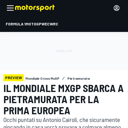
FORMULA 1
MOTOGP
WEC
WRC
PREVIEW
Mondiale Cross MxGP
Pietramurata
IL MONDIALE MXGP SBARCA A
PIETRAMURATA PER LA
PRIMA EUROPEA
Occhi puntati su Antonio Cairoli, che sicuramente
giocando in casa vorrà provare a colmare almeno