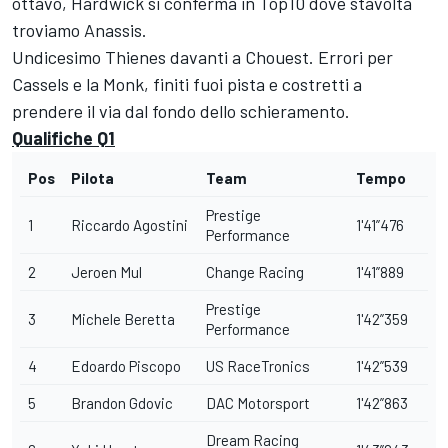
ottavo, Hardwick si conferma in Top10 dove stavolta
troviamo Anassis.
Undicesimo Thienes davanti a Chouest. Errori per
Cassels e la Monk, finiti fuoi pista e costretti a
prendere il via dal fondo dello schieramento.
Qualifiche Q1
Pos
Pilota
Team
Tempo
Prestige
1
Riccardo Agostini
1'41”476
Performance
2
Jeroen Mul
Change Racing
1'41”889
Prestige
3
Michele Beretta
1'42”359
Performance
4
Edoardo Piscopo
US RaceTronics
1'42”539
5
Brandon Gdovic
DAC Motorsport
1'42”863
Dream Racing