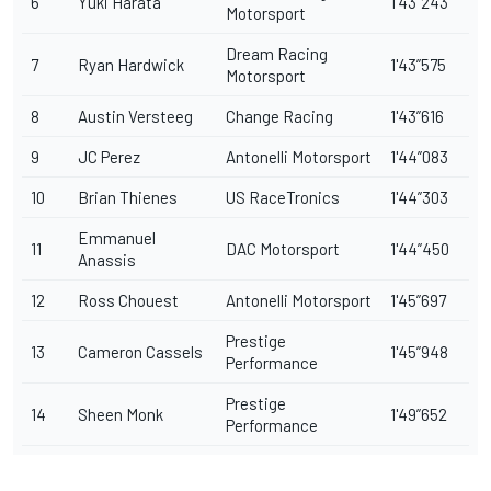
6
Yuki Harata
1'43”243
Motorsport
Dream Racing
7
Ryan Hardwick
1'43”575
Motorsport
8
Austin Versteeg
Change Racing
1'43”616
9
JC Perez
Antonelli Motorsport
1'44”083
10
Brian Thienes
US RaceTronics
1'44”303
Emmanuel
11
DAC Motorsport
1'44”450
Anassis
12
Ross Chouest
Antonelli Motorsport
1'45”697
Prestige
13
Cameron Cassels
1'45”948
Performance
Prestige
14
Sheen Monk
1'49”652
Performance