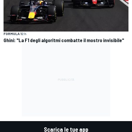
FORMULA 1
2 h
Ghini: "La F1 degli algoritmi combatte il mostro invisibile"
Scarica le tue app