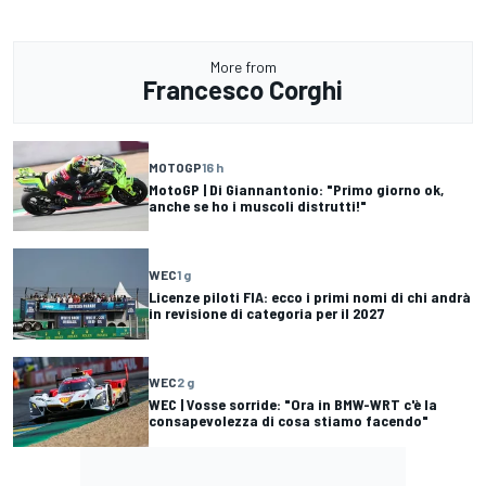
More from
Francesco Corghi
MOTOGP
16 h
MotoGP | Di Giannantonio: "Primo giorno ok,
anche se ho i muscoli distrutti!"
WEC
1 g
Licenze piloti FIA: ecco i primi nomi di chi andrà
in revisione di categoria per il 2027
WEC
2 g
WEC | Vosse sorride: "Ora in BMW-WRT c'è la
consapevolezza di cosa stiamo facendo"