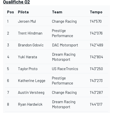
Qualifiche Q2
Pos
Pilota
Team
Tempo
1
Jeroen Mul
Change Racing
1'41”570
Prestige
2
Trent Hindman
1'42”076
Performance
3
Brandon Gdovic
DAC Motorsport
1'42”489
Dream Racing
4
Yuki Harata
1'42”804
Motorsport
5
Taylor Proto
US RaceTronics
1'43”250
Prestige
6
Katherine Legge
1'43”273
Performance
7
Austin Versteeg
Change Racing
1'43”287
Dream Racing
8
Ryan Hardwick
1'44”017
Motorsport