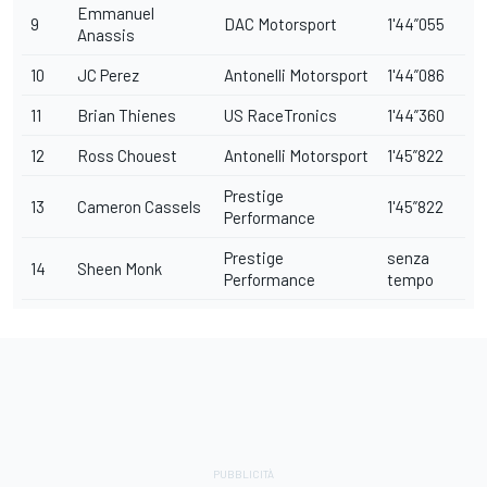
Emmanuel
9
DAC Motorsport
1'44”055
Anassis
10
JC Perez
Antonelli Motorsport
1'44”086
11
Brian Thienes
US RaceTronics
1'44”360
12
Ross Chouest
Antonelli Motorsport
1'45”822
Prestige
13
Cameron Cassels
1'45”822
Performance
Prestige
senza
14
Sheen Monk
Performance
tempo