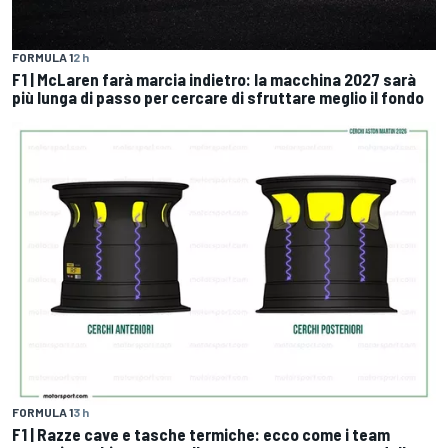
FORMULA 1
2 h
F1 | McLaren farà marcia indietro: la macchina 2027 sarà
più lunga di passo per cercare di sfruttare meglio il fondo
FORMULA 1
3 h
F1 | Razze cave e tasche termiche: ecco come i team