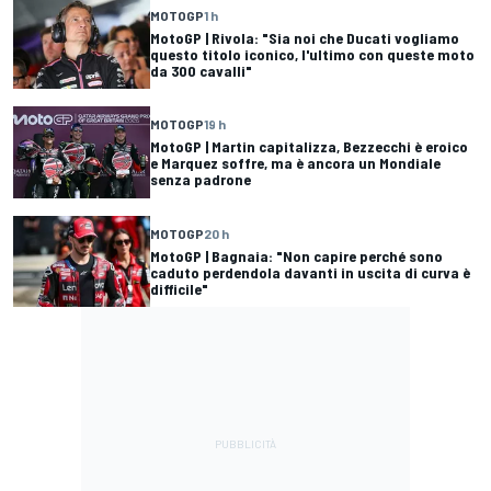
MOTOGP
1 h
MotoGP | Rivola: "Sia noi che Ducati vogliamo
questo titolo iconico, l'ultimo con queste moto
da 300 cavalli"
MOTOGP
19 h
MotoGP | Martin capitalizza, Bezzecchi è eroico
e Marquez soffre, ma è ancora un Mondiale
senza padrone
MOTOGP
20 h
MotoGP | Bagnaia: "Non capire perché sono
caduto perdendola davanti in uscita di curva è
difficile"