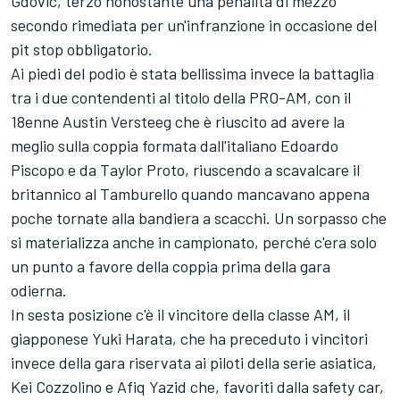
Gdovic, terzo nonostante una penalità di mezzo
secondo rimediata per un'infranzione in occasione del
pit stop obbligatorio.
Ai piedi del podio è stata bellissima invece la battaglia
tra i due contendenti al titolo della PRO-AM, con il
18enne Austin Versteeg che è riuscito ad avere la
meglio sulla coppia formata dall'italiano Edoardo
Piscopo e da Taylor Proto, riuscendo a scavalcare il
britannico al Tamburello quando mancavano appena
poche tornate alla bandiera a scacchi. Un sorpasso che
si materializza anche in campionato, perché c'era solo
un punto a favore della coppia prima della gara
odierna.
In sesta posizione c'è il vincitore della classe AM, il
giapponese Yuki Harata, che ha preceduto i vincitori
invece della gara riservata ai piloti della serie asiatica,
Kei Cozzolino e Afiq Yazid che, favoriti dalla safety car,