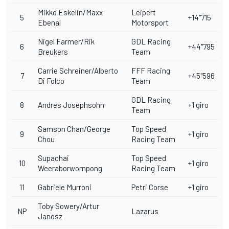
Mikko Eskelin/Maxx
Leipert
5
+14"715
Ebenal
Motorsport
Nigel Farmer/Rik
GDL Racing
6
+44"795
Breukers
Team
Carrie Schreiner/Alberto
FFF Racing
7
+45"596
Di Folco
Team
GDL Racing
8
Andres Josephsohn
+1 giro
Team
Samson Chan/George
Top Speed
9
+1 giro
Chou
Racing Team
Supachai
Top Speed
10
+1 giro
Weeraborwornpong
Racing Team
11
Gabriele Murroni
Petri Corse
+1 giro
Toby Sowery/Artur
NP
Lazarus
Janosz