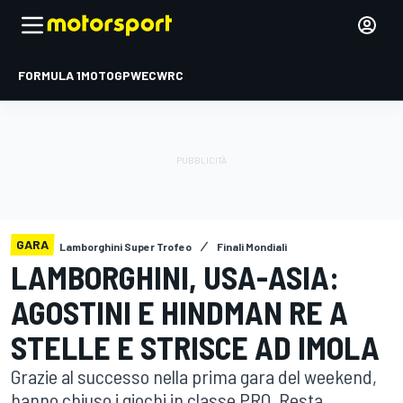
FORMULA 1
MOTOGP
WEC
WRC
GARA
Lamborghini Super Trofeo
Finali Mondiali
LAMBORGHINI, USA-ASIA:
AGOSTINI E HINDMAN RE A
STELLE E STRISCE AD IMOLA
Grazie al successo nella prima gara del weekend,
hanno chiuso i giochi in classe PRO. Resta