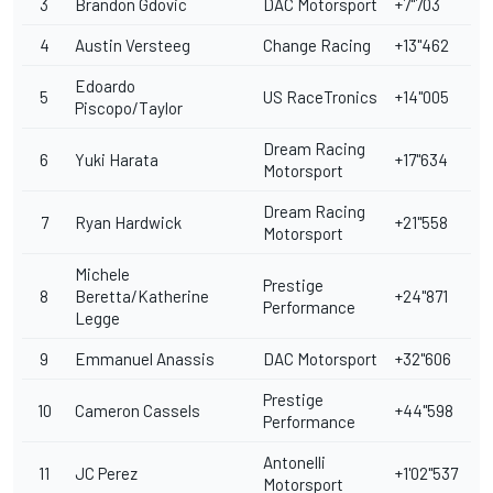
3
Brandon Gdovic
DAC Motorsport
+7"703
4
Austin Versteeg
Change Racing
+13"462
Edoardo
5
US RaceTronics
+14"005
Piscopo/Taylor
Dream Racing
6
Yuki Harata
+17"634
Motorsport
Dream Racing
7
Ryan Hardwick
+21"558
Motorsport
Michele
Prestige
8
Beretta/Katherine
+24"871
Performance
Legge
9
Emmanuel Anassis
DAC Motorsport
+32"606
Prestige
10
Cameron Cassels
+44"598
Performance
Antonelli
11
JC Perez
+1'02"537
Motorsport