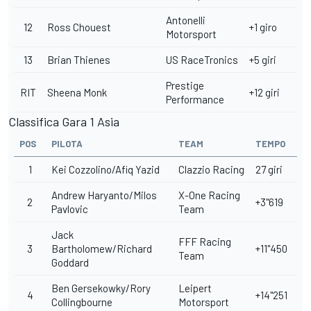
Antonelli
12
Ross Chouest
+1 giro
Motorsport
13
Brian Thienes
US RaceTronics
+5 giri
Prestige
RIT
Sheena Monk
+12 giri
Performance
Classifica Gara 1 Asia
POS
PILOTA
TEAM
TEMPO
1
Kei Cozzolino/Afiq Yazid
Clazzio Racing
27 giri
Andrew Haryanto/Milos
X-One Racing
2
+3"619
Pavlovic
Team
Jack
FFF Racing
3
Bartholomew/Richard
+11"450
Team
Goddard
Ben Gersekowky/Rory
Leipert
4
+14"251
Collingbourne
Motorsport