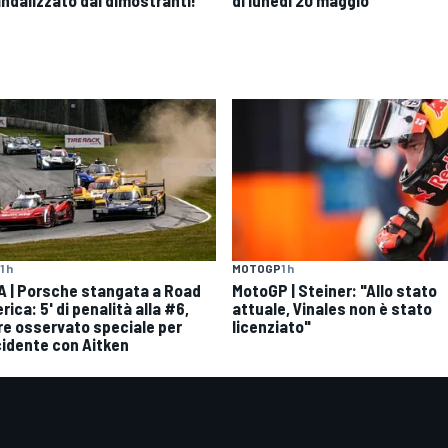
1 h
MOTOGP
1 h
A | Porsche stangata a Road
MotoGP | Steiner: "Allo stato
ica: 5' di penalità alla #6,
attuale, Vinales non è stato
re osservato speciale per
licenziato"
ncidente con Aitken