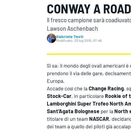
CONWAY A ROAD
MOTOGP
WEC
Il fresco campione sarà coadiuvato
Lawson Aschenbach
Gabriele Testi
Modificato:
23 lug 2015, 07:46
Si sa: il mondo degli ovali americani è
prendono il via delle gare, decisamente 
WRC
Europa.
Accade così che la
Change Racing
, s
Stock-Car
, in particolare
Rookie of t
Lamborghini Super Trofeo North A
Sant'Agata Bolognese
per la
North 
titolare di un team
NASCAR
, decidano
dei team a quello dei piloti già accala