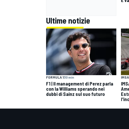
Ultime notizie
IMSA
FORMULA 1
30 min
IMS
F1 | Il management di Perez parla
Amer
con la Williams sperando nei
Est
dubbi di Sainz sul suo futuro
l'i
MONOMARCA