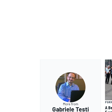
ENDURANCE/GT
FOR
More from
A Be
Gabriele Testi
E v