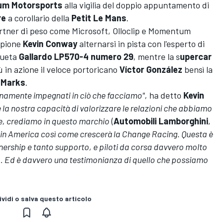
um Motorsports
alla vigilia del doppio appuntamento di
re
a corollario della
Petit Le Mans
.
rtner di peso come Microsoft, Olloclip e Momentum
mpione
Kevin Conway
alternarsi in pista con
l'esperto di
sueta
Gallardo LP570-4 numero 29
, mentre la s
upercar
 in azione il veloce portoricano
Víctor González
bensì la
 Marks
.
enamente impegnati in ciò che facciamo"
, ha detto
Kevin
è la nostra capacità di valorizzare le relazioni che abbiamo
rie, crediamo in questo marchio
(
Automobili Lamborghini
,
 in America così come crescerà la Change Racing. Questa è
ership e tanto supporto, e piloti da corsa davvero molto
o. Ed è davvero una testimonianza di quello che possiamo
vidi o salva questo articolo