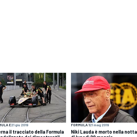
MULA E
21 giu 2019
FORMULA 1
21 mag 2019
rna il tracciato della Formula
Niki Lauda è morto nella nott
andalizzato dai dimostranti!
di lunedì 20 maggio