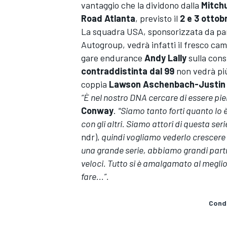
vantaggio che la dividono dalla
Mitch
Road Atlanta
, previsto il
2 e 3 ottob
La squadra USA, sponsorizzata da pa
Autogroup, vedrà infatti il fresco ca
gare endurance
Andy Lally
sulla con
contraddistinta dal 99
non vedrà più
coppia
Lawson Aschenbach-Justin
“È nel nostro DNA cercare di essere pi
Conway
.
"Siamo tanto forti quanto lo 
con gli altri. Siamo attori di questa se
ndr),
quindi vogliamo vederlo crescere
una grande serie, abbiamo grandi partn
veloci. Tutto si è amalgamato al megli
fare...”.
Condi
MONOPOSTO