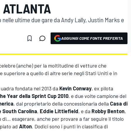
 ATLANTA
 nelle ultime due gare da Andy Lally, Justin Marks e
AGGIUNGI COME FONTE PREFERITA
 celebre (anche) per la moltitudine di vetture che
superiore a quello di altre serie negli Stati Uniti e in
quadra fondata nel 2013 da
Kevin Conway
,
ex pilota
he Year della Sprint Cup 2010
, e due volte campione del
merica
, dal proprietario della concessionaria della
Casa di
e South Carolina
,
Eddie Littlefield
, e da
Robby Benton
,
 di... esagerare, anche per provare a far seguire il titolo
ppiato ad
Alton
. Dodici sono i punti in classifica di