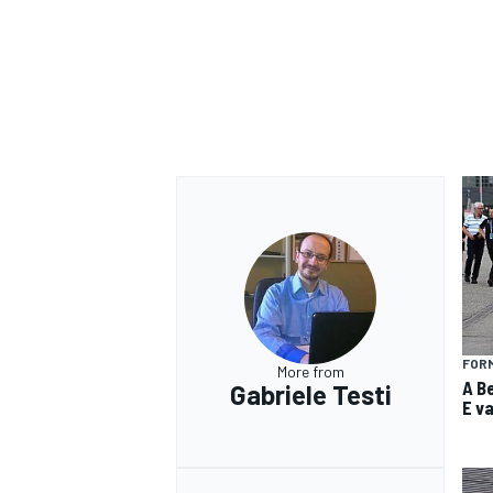
FOR
More from
A Be
Gabriele Testi
ENDURANCE/GT
E v