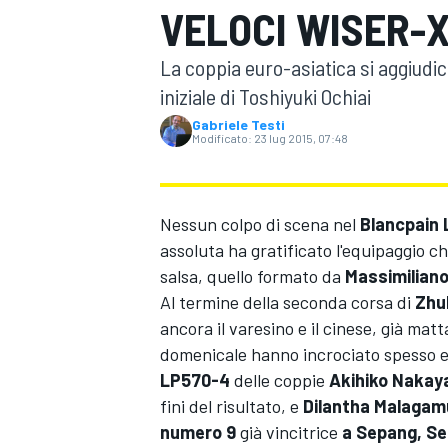
VELOCI WISER-X
MOTOGP
WEC
La coppia euro-asiatica si aggiudic
iniziale di Toshiyuki Ochiai
Gabriele Testi
Modificato:
23 lug 2015, 07:48
Nessun colpo di scena nel
Blancpain 
assoluta ha gratificato l'equipaggio c
WRC
salsa, quello formato da
Massimiliano
Al termine della seconda corsa di
Zhu
ancora il varesino e il cinese, già matt
domenicale hanno incrociato spesso e 
LP570-4
delle coppie
Akihiko Nakay
fini del risultato, e
Dilantha Malagam
numero 9
già vincitrice
a Sepang, Sent