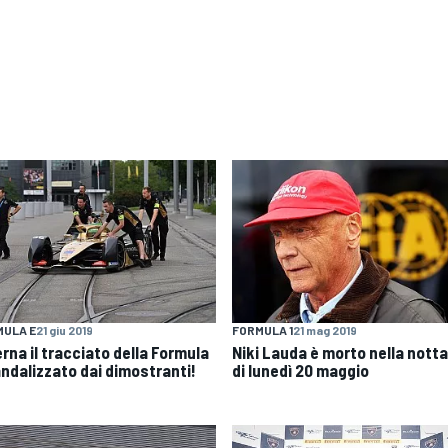
MULA E
21 giu 2019
FORMULA 1
21 mag 2019
rna il tracciato della Formula
Niki Lauda è morto nella nott
andalizzato dai dimostranti!
di lunedì 20 maggio