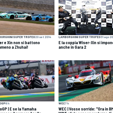
ORGHINI SUPER TROFEO
20 set 2014
LAMBORGHINI SUPER TROFEO
31 ago 2
er e Xin non si battono
E la coppia Wiser-Xin si impon
meno a Zhuhai!
anche in Gara 2
OGP
6 h
WEC
7 h
oGP | E se la Yamaha
WEC | Vosse sorride: "Ora in 