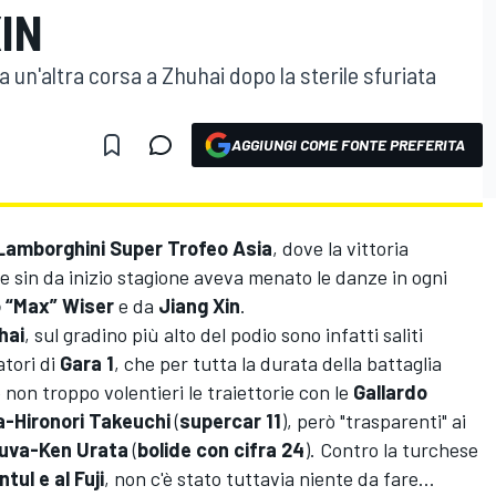
IN
a un'altra corsa a Zhuhai dopo la sterile sfuriata
AGGIUNGI COME FONTE PREFERITA
Lamborghini Super Trofeo Asia
, dove la vittoria
he sin da inizio stagione aveva menato le danze in ogni
 “Max” Wiser
e da
Jiang Xin
.
hai
, sul gradino più alto del podio sono infatti saliti
atori di
Gara 1
, che per tutta la durata della battaglia
non troppo volentieri le traiettorie con le
Gallardo
a-Hironori Takeuchi
(
supercar 11
), però "trasparenti" ai
uva-Ken Urata
(
bolide con cifra 24
). Contro la turchese
ul e al Fuji
, non c'è stato tuttavia niente da fare...