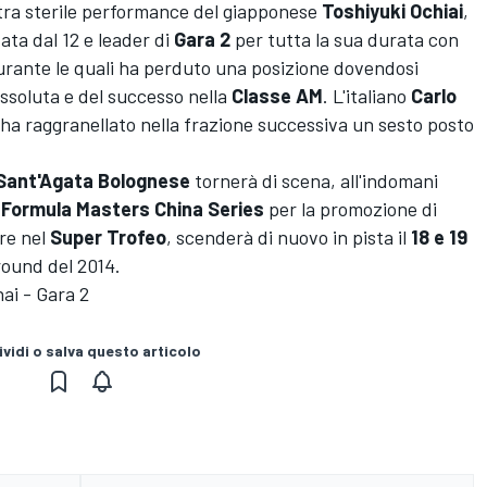
ltra sterile performance del giapponese
Toshiyuki Ochiai
,
ata dal 12 e leader di
Gara 2
per tutta la sua durata con
durante le quali ha perduto una posizione dovendosi
ssoluta e del successo nella
Classe AM
. L'italiano
Carlo
 ha raggranellato nella frazione successiva un sesto posto
 Sant'Agata Bolognese
tornerà di scena, all'indomani
a
Formula Masters China Series
per la promozione di
ere nel
Super Trofeo
, scenderà di nuovo in pista il
18 e 19
round del 2014.
ai - Gara 2
vidi o salva questo articolo