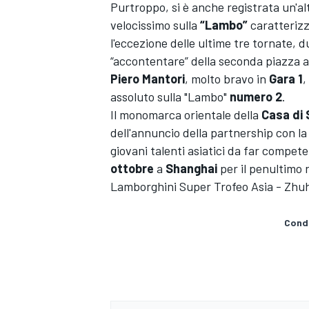
Purtroppo, si è anche registrata un'a
velocissimo sulla
“Lambo”
caratterizz
l'eccezione delle ultime tre tornate, 
“accontentare” della seconda piazza a
Piero Mantori
, molto bravo in
Gara 1
,
assoluto sulla "Lambo"
numero 2
.
Il monomarca orientale della
Casa di
dell'annuncio della partnership con l
giovani talenti asiatici da far compet
ottobre
a
Shanghai
per il penultimo 
Lamborghini Super Trofeo Asia - Zhuh
Condi
MONOPOSTO