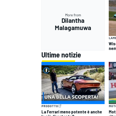
More from
Dilantha
Malagamuwa
LAMB
Wis
nem
Ultime notizie
MONOMARCA
PRODOTTO
MOT
La Ferrari meno potente è anche
Mot