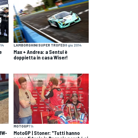
014
LAMBORGHINI SUPER TROFEO
8 giu 2014
e
Max + Andrea: a Sentul è
doppietta in casa Wiser!
MOTOGP
7 h
BMW-
MotoGP | Stoner: "Tutti hanno