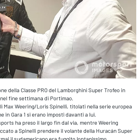
one della Classe PRO del Lamborghini Super Trofeo in
 nel fine settimana di Portimao.
ali Max Weering/Loris Spinelli, titolati nella serie europea
 in Gara 1 si erano imposti davanti a lui.
sports ha preso il largo fin dal via, mentre Weering
ccato a Spinelli prendere il volante della Huracán Super
mai il sudamericano era fuggito lontanissimo.