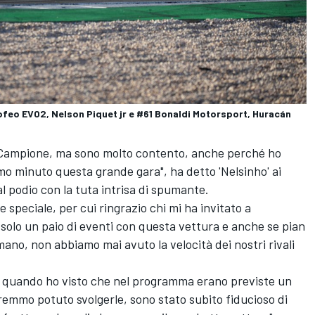
eo EVO2, Nelson Piquet jr e #61 Bonaldi Motorsport, Huracán
a Campione, ma sono molto contento, anche perché ho
timo minuto questa grande gara", ha detto 'Nelsinho' ai
l podio con la tuta intrisa di spumante.
e speciale, per cui ringrazio chi mi ha invitato a
solo un paio di eventi con questa vettura e anche se pian
ano, non abbiamo mai avuto la velocità dei nostri rivali
 quando ho visto che nel programma erano previste un
remmo potuto svolgerle, sono stato subito fiducioso di