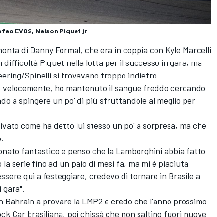
feo EVO2, Nelson Piquet jr
rimonta di Danny Formal, che era in coppia con Kyle Marcelli
difficoltà Piquet nella lotta per il successo in gara, ma
Weering/Spinelli si trovavano troppo indietro.
o velocemente, ho mantenuto il sangue freddo cercando
do a spingere un po' di più sfruttandole al meglio per
rrivato come ha detto lui stesso un po' a sorpresa, ma che
o.
onato fantastico e penso che la Lamborghini abbia fatto
a serie fino ad un paio di mesi fa, ma mi è piaciuta
sere qui a festeggiare, credevo di tornare in Brasile a
 gara".
n Bahrain a provare la LMP2 e credo che l'anno prossimo
ck Car brasiliana, poi chissà che non saltino fuori nuove