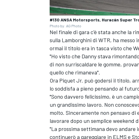
#130 ANSA Motorsports, Huracán Super Tro
Photo by: AG Photo
Nel finale di gara c'è stata anche la 
sulla Lamborghini di WTR, ha messo in 
ormai il titolo era in tasca visto che 
"Ho visto che Danny stava rimontand
di non surriscaldare le gomme, provan
quello che rimaneva".
Ora Piquet Jr. può godersi il titolo, a
lo soddisfa a pieno pensando al futur
"Sono davvero felicissimo, è un campi
un grandissimo lavoro. Non conoscevo l
molto. Sinceramente non pensavo di es
lavorare dopo un semplice weekend di
RALLY
"La prossima settimana devo andare i
continuerò a gareggiare in ELMS e Sto