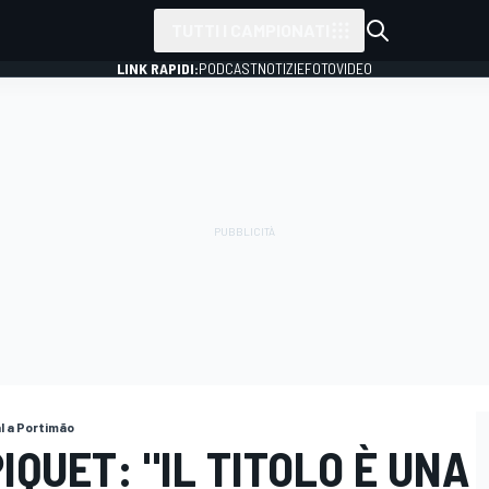
TUTTI I CAMPIONATI
LINK RAPIDI:
PODCAST
NOTIZIE
FOTO
VIDEO
l a Portimão
IQUET: "IL TITOLO È UNA