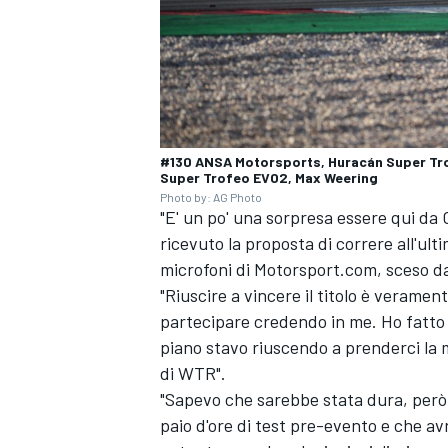
#130 ANSA Motorsports, Huracán Super Trof
Super Trofeo EVO2, Max Weering
Photo by: AG Photo
"E' un po' una sorpresa essere qui d
ricevuto la proposta di correre all'ul
microfoni di Motorsport.com, sceso da
"Riuscire a vincere il titolo è verament
partecipare credendo in me. Ho fatto 
piano stavo riuscendo a prenderci la m
ENDURANCE/GT
di WTR".
"Sapevo che sarebbe stata dura, però
paio d'ore di test pre-evento e che av