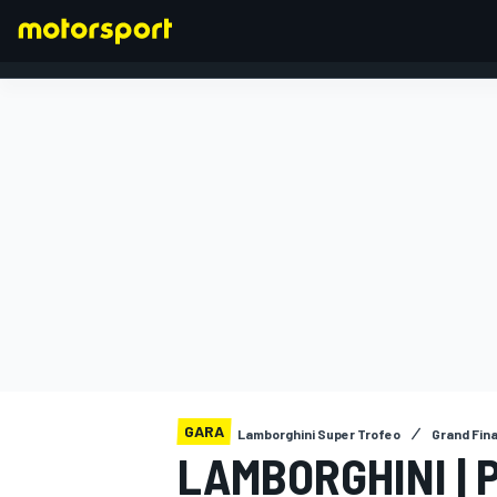
FORMULA 1
GARA
Lamborghini Super Trofeo
Grand Fina
LAMBORGHINI | P