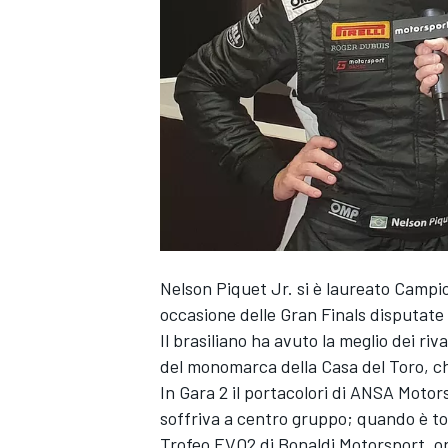
Nelson Piquet Jr. si è laureato Campi
occasione delle Gran Finals disputate
Il brasiliano ha avuto la meglio dei riv
del monomarca della Casa del Toro, che
In Gara 2 il portacolori di ANSA Motor
soffriva a centro gruppo; quando è to
MONOPOSTO
Trofeo EVO2 di Bonaldi Motorsport, or