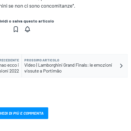
hini se non ci sono concomitanze".
vidi o salva questo articolo
PRECEDENTE
PROSSIMO ARTICOLO
mao ecco i
Video | Lamborghini Grand Finals: le emozioni
ioni 2022
vissute a Portimão
VEDI DI PIÙ E COMMENTA