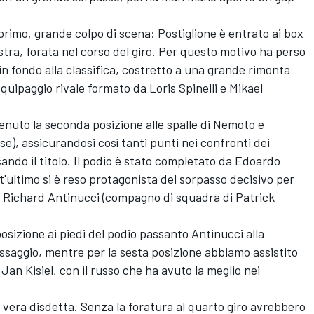
l primo, grande colpo di scena: Postiglione è entrato ai box
tra, forata nel corso del giro. Per questo motivo ha perso
in fondo alla classifica, costretto a una grande rimonta
quipaggio rivale formato da Loris Spinelli e Mikael
enuto la seconda posizione alle spalle di Nemoto e
e), assicurandosi così tanti punti nei confronti dei
ecando il titolo. Il podio è stato completato da Edoardo
t'ultimo si è reso protagonista del sorpasso decisivo per
do Richard Antinucci (compagno di squadra di Patrick
posizione ai piedi del podio passanto Antinucci alla
assaggio, mentre per la sesta posizione abbiamo assistito
Jan Kisiel, con il russo che ha avuto la meglio nei
vera disdetta. Senza la foratura al quarto giro avrebbero