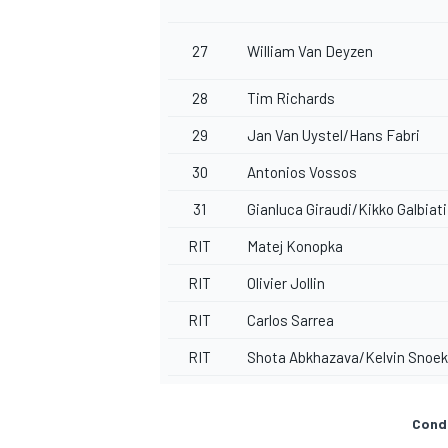
27
William Van Deyzen
28
Tim Richards
29
Jan Van Uystel/Hans Fabri
30
Antonios Vossos
31
Gianluca Giraudi/Kikko Galbiati
RIT
Matej Konopka
RIT
Olivier Jollin
RIT
Carlos Sarrea
RIT
Shota Abkhazava/Kelvin Snoe
Condi