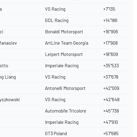
a
VS Racing
+7"135
GDL Racing
+14"186
ci
Bonaldi Motorsport
+16"906
fanasiev
ArtLine Team Georgia
+17"908
Leipert Motorsport
+18"609
otto
Imperiale Racing
+35"533
ng Liang
VS Racing
+37"678
Antonelli Motorsport
+42"009
yszkowski
VS Racing
+42"648
Automobile Tricolore
+45"738
Imperiale Racing
+47"910
GT3 Poland
+57"685