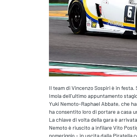
Il team di Vincenzo Sospiri è in festa
Imola dell'ultimo appuntamento stagio
Yuki Nemoto-Raphael Abbate, che hann
ha consentito loro di portare a casa 
La chiave di volta della gara è arriva
Nemoto è riuscito a infilare Vito Postig
MONOPOSTO
pomeriggio - in uscita dalla Piratell