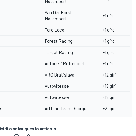
Motorsport
Van Der Horst
+1 giro
Motorsport
Toro Loco
+1 giro
Forest Racing
+1 giro
Target Racing
+1 giro
Antonelli Motorsport
+1 giro
ARC Bratislava
+12 giri
Autovitesse
+18 giri
Autovitesse
+18 giri
ks
ArtLine Team Georgia
+21 giri
vidi o salva questo articolo