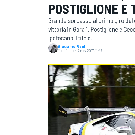
POSTIGLIONE E 
MOTOGP
WEC
Grande sorpasso al primo giro del 
vittoria in Gara 1. Postiglione e Ce
ipotecano il titolo.
Giacomo Rauli
Modificato:
17 nov 2017, 11:46
WRC