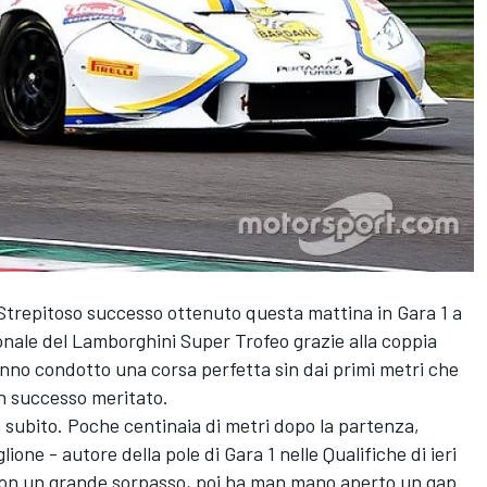
. Strepitoso successo ottenuto questa mattina in Gara 1 a
nale del Lamborghini Super Trofeo grazie alla coppia
o condotto una corsa perfetta sin dai primi metri che
un successo meritato.
ta subito. Poche centinaia di metri dopo la partenza,
lione - autore della pole di Gara 1 nelle Qualifiche di ieri
a con un grande sorpasso, poi ha man mano aperto un gap