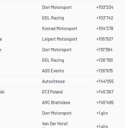
Dorr Motorsport
+1'03"234
GDL Racing
+1'03"742
Konrad Motorsport
+1'04"279
te
Leipert Motorsport
+1'05"507
k
Dorr Motorsport
+1'10"384
GDL Racing
+1'26"700
AGS Events
+1'26"975
Autovitesse
+1'44"055
ski
GT3 Poland
+1'45”367
ARC Bratislava
+1'45"495
Dorr Motorsport
+1 giro
Van Der Horst
+1 giro