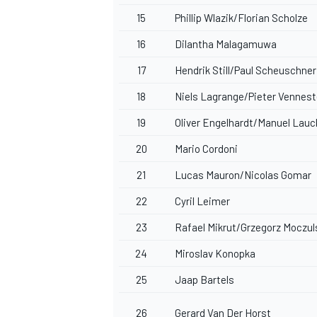
15
Phillip Wlazik/Florian Scholze
16
Dilantha Malagamuwa
17
Hendrik Still/Paul Scheuschner
18
Niels Lagrange/Pieter Vennes
19
Oliver Engelhardt/Manuel Lauc
20
Mario Cordoni
21
Lucas Mauron/Nicolas Gomar
22
Cyril Leimer
23
Rafael Mikrut/Grzegorz Moczul
24
Miroslav Konopka
RALLY
25
Jaap Bartels
26
Gerard Van Der Horst