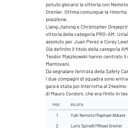
potuto giocarsi la vittoria con Nemot
Grenier. Ottima comunque la rimonta 
posizione.
Liang Jiatong e Christopher Dreyspri
vittoria della categoria PRO-AM. Un'al
assoluto per Juan Perez e Corey Lewi
Già definito il titolo della categori
Teodor Myszkowski hanno centrato il 
Mantovani.
Da segnalare l'entrata della Safety Car 
I due compagni di squadra sono entrati
gara è stata poi interrotta al 24esimo
di Mauro Cordoni, che era finito in tes
ENDURANCE/GT
POS
PILOTA
1
Yuki Nemoto/Raphael Abbate
2
Loris Spinelli/Mikael Grenier