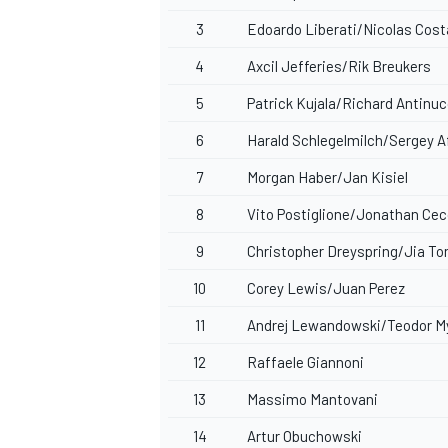
3
Edoardo Liberati/Nicolas Cost
4
Axcil Jefferies/Rik Breukers
5
Patrick Kujala/Richard Antinuc
6
Harald Schlegelmilch/Sergey A
7
Morgan Haber/Jan Kisiel
8
Vito Postiglione/Jonathan Cec
9
Christopher Dreyspring/Jia To
10
Corey Lewis/Juan Perez
11
Andrej Lewandowski/Teodor M
12
Raffaele Giannoni
MONOMARCA
13
Massimo Mantovani
14
Artur Obuchowski