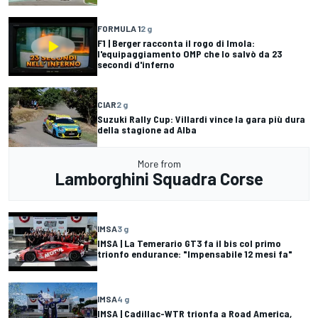
FORMULA 1
2 g
F1 | Berger racconta il rogo di Imola:
l'equipaggiamento OMP che lo salvò da 23
secondi d'inferno
CIAR
2 g
Suzuki Rally Cup: Villardi vince la gara più dura
della stagione ad Alba
More from
Lamborghini Squadra Corse
IMSA
3 g
IMSA | La Temerario GT3 fa il bis col primo
trionfo endurance: "Impensabile 12 mesi fa"
IMSA
4 g
IMSA | Cadillac-WTR trionfa a Road America,