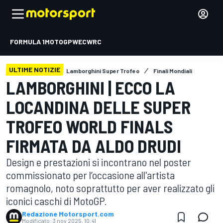
FORMULA 1
MOTOGP
WEC
WRC
ULTIME NOTIZIE
Lamborghini Super Trofeo
Finali Mondiali
LAMBORGHINI | ECCO LA
LOCANDINA DELLE SUPER
TROFEO WORLD FINALS
FIRMATA DA ALDO DRUDI
Design e prestazioni si incontrano nel poster
commissionato per l’occasione all'artista
romagnolo, noto soprattutto per aver realizzato gli
iconici caschi di MotoGP.
Redazione Motorsport.com
Modificato:
3 nov 2025, 10:41