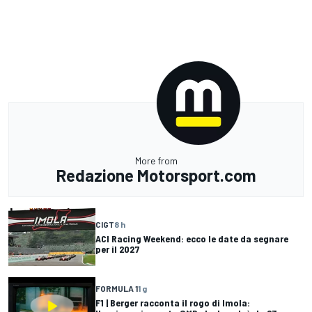
More from
Redazione Motorsport.com
CIGT
8 h
ACI Racing Weekend: ecco le date da segnare
per il 2027
FORMULA 1
1 g
F1 | Berger racconta il rogo di Imola: