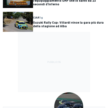
l'equipaggiamento OMP che lo salvò da 23
secondi d'inferno
CIAR
1 g
Suzuki Rally Cup: Villardi vince la gara più dura
della stagione ad Alba