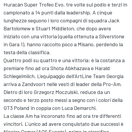
Huracán Super Trofeo Evo, tre volte sul podio e terzi in
campionato a 14 punti dalla leadership. A cinque
lunghezze seguono i loro compagni di squadra Jack
Bartolomew e Stuart Middleton, che dopo avere
iniziato con una vittoria (quella ottenuta a Silverstone
in Gara 1), hanno raccolto poco a Misano, perdendo la
testa della classifica.
Quattro podi su quattro e una vittoria: è la costanza a
premiare fino ad ora Shota Abkhazava e Harald
Schlegelmilch. L'equipaggio dell'ArtLine Team Georgia
arriva a Zandvoort nelle vesti di leader della Pro-Am.
Dietro di loro Grzegorz Moczulski, reduce da un
secondo e terzo posto messi a segno con i colori della
GT3 Poland in coppia con Luca Demarchi.
La classe Am ha incoronato fino ad ora tre differenti
vincitori. L'unico ad avere conquistato due successi è
Nicolas Gomar (AGS Events), primo in classifica.