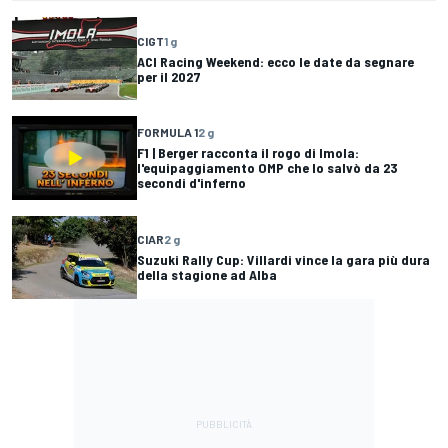
CIGT
1 g
ACI Racing Weekend: ecco le date da segnare
per il 2027
FORMULA 1
2 g
F1 | Berger racconta il rogo di Imola:
l'equipaggiamento OMP che lo salvò da 23
secondi d'inferno
CIAR
2 g
Suzuki Rally Cup: Villardi vince la gara più dura
della stagione ad Alba