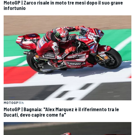
MotoGP | Zarco risale in moto tre mesi dopo il suo grave
infortunio
MOTOGP
11 h
MotoGP | Bagnaia: "Alex Marquez è il riferimento tra le
Ducati, devo capire come fa"