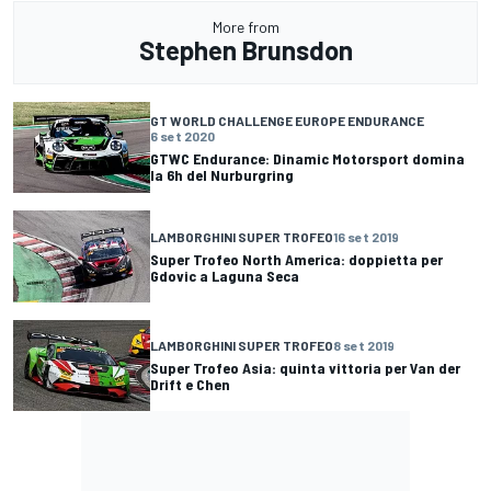
More from
Stephen Brunsdon
GT WORLD CHALLENGE EUROPE ENDURANCE
6 set 2020
GTWC Endurance: Dinamic Motorsport domina
la 6h del Nurburgring
LAMBORGHINI SUPER TROFEO
16 set 2019
Super Trofeo North America: doppietta per
Gdovic a Laguna Seca
LAMBORGHINI SUPER TROFEO
8 set 2019
Super Trofeo Asia: quinta vittoria per Van der
Drift e Chen