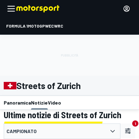
FORMULA 1
MOTOGP
WEC
WRC
Streets of Zurich
Panoramica
Notizie
Video
Ultime notizie di Streets of Zurich
1
CAMPIONATO