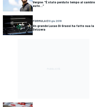
Vergne: “È stato perduto tempo al cambio
auto...”
FORMULA E
10 giu 2018
Un grande Lucas Di Grassi ha fatto sua la
Svizzera