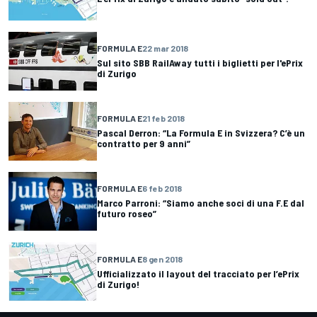
FORMULA E
22 mar 2018
Sul sito SBB RailAway tutti i biglietti per l'ePrix
di Zurigo
FORMULA E
21 feb 2018
Pascal Derron: “La Formula E in Svizzera? C’è un
contratto per 9 anni”
FORMULA E
6 feb 2018
Marco Parroni: “Siamo anche soci di una F.E dal
futuro roseo”
FORMULA E
8 gen 2018
Ufficializzato il layout del tracciato per l’ePrix
di Zurigo!