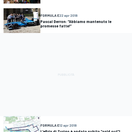
FORMULA E
22 apr 2018
Pascal Derron: “Abbiamo mantenuto le
promesse fatte!”
FORMULA E
12 apr 2018
L’ePrix di Zurigo è andato subito “sold out”!