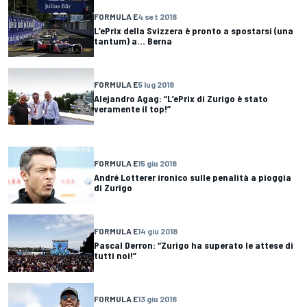
FORMULA E
4 set 2018
L’ePrix della Svizzera è pronto a spostarsi (una
tantum) a... Berna
FORMULA E
5 lug 2018
Alejandro Agag: “L’ePrix di Zurigo è stato
veramente il top!”
FORMULA E
15 giu 2018
André Lotterer ironico sulle penalità a pioggia
di Zurigo
FORMULA E
14 giu 2018
Pascal Derron: “Zurigo ha superato le attese di
tutti noi!”
FORMULA E
13 giu 2018