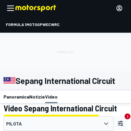
FORMULA 1
MOTOGP
WEC
WRC
Sepang International Circuit
Panoramica
Notizie
Video
Video Sepang International Circuit
1
PILOTA