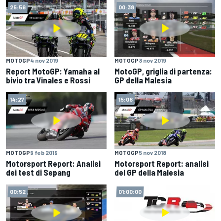
25:56
00:38
MOTOGP
4 nov 2019
MOTOGP
3 nov 2019
Report MotoGP: Yamaha al
MotoGP, griglia di partenza:
bivio tra Vinales e Rossi
GP della Malesia
14:27
15:08
MOTOGP
9 feb 2019
MOTOGP
5 nov 2018
Motorsport Report: Analisi
Motorsport Report: analisi
dei test di Sepang
del GP della Malesia
00:52
01:00:00