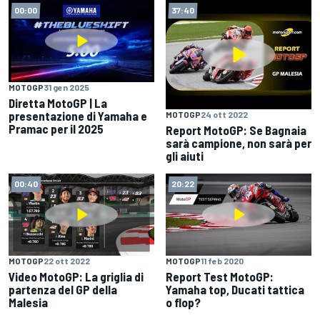
00:00
37:40
MOTOGP
31 gen 2025
Diretta MotoGP | La
presentazione di Yamaha e
MOTOGP
24 ott 2022
Pramac per il 2025
Report MotoGP: Se Bagnaia
sarà campione, non sarà per
gli aiuti
00:40
20:22
MOTOGP
22 ott 2022
MOTOGP
11 feb 2020
Video MotoGP: La griglia di
Report Test MotoGP:
partenza del GP della
Yamaha top, Ducati tattica
Malesia
o flop?