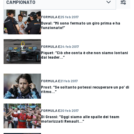
CAMPIONATO
FORMULA E
25 feb 2017
Duval: “Mi sono fermato un giro prima e ha
funzionato!”
FORMULA E
24 feb 2017
Piquet: “Ciò che conta è che non siamo lontani
dai leader...”
FORMULA E
21 feb 2017
Prost: “Se soltanto potessi recuperare un po’ di
ritmo...”
FORMULA E
20 feb 2017
Di Grassi: “Oggi siamo alle spalle dei team
motorizzati Renault...”