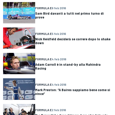
FORMULA E
6 feb 2016
Sam Bird davanti a tutti nel primo turno di
prove
FORMULA E
5 feb 2016
Nick Heidfeld deciderà se correre dopo lo shake
down
FORMULA E
4 feb 2016
Adam Carroll è in stand-by alla Mahindra
Racing
FORMULA E
4 feb 2016
Mark Preston: “A Baires sappiamo bene come si
vince”
FORMULA E
2 feb 2016