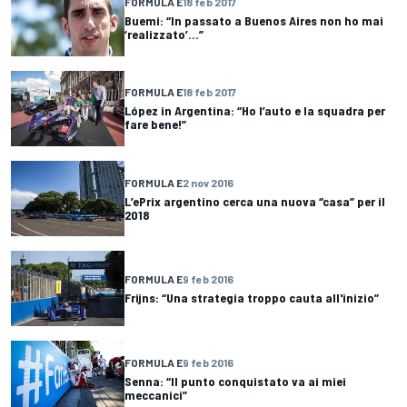
FORMULA E
18 feb 2017
Buemi: “In passato a Buenos Aires non ho mai
‘realizzato’...”
FORMULA E
18 feb 2017
López in Argentina: “Ho l’auto e la squadra per
fare bene!”
FORMULA E
2 nov 2016
L’ePrix argentino cerca una nuova “casa” per il
2018
FORMULA E
9 feb 2016
Frijns: “Una strategia troppo cauta all'inizio”
FORMULA E
9 feb 2016
Senna: “Il punto conquistato va ai miei
meccanici”