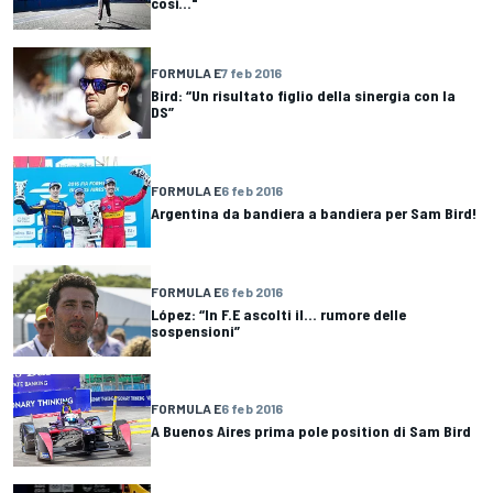
così..."
FORMULA E
7 feb 2016
Bird: “Un risultato figlio della sinergia con la
DS”
FORMULA E
6 feb 2016
Argentina da bandiera a bandiera per Sam Bird!
FORMULA E
6 feb 2016
López: “In F.E ascolti il... rumore delle
sospensioni”
FORMULA E
6 feb 2016
A Buenos Aires prima pole position di Sam Bird