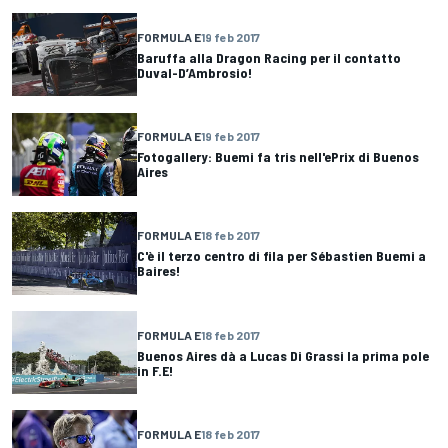
FORMULA E
19 feb 2017
Baruffa alla Dragon Racing per il contatto
Duval-D’Ambrosio!
FORMULA E
19 feb 2017
Fotogallery: Buemi fa tris nell'ePrix di Buenos
Aires
FORMULA E
18 feb 2017
C'è il terzo centro di fila per Sébastien Buemi a
Baires!
FORMULA E
18 feb 2017
Buenos Aires dà a Lucas Di Grassi la prima pole
in F.E!
FORMULA E
18 feb 2017