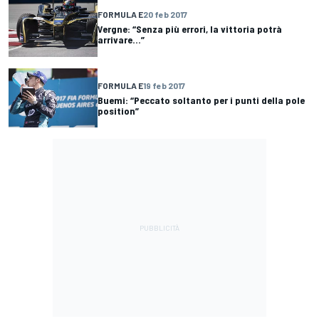
FORMULA E
20 feb 2017
Vergne: “Senza più errori, la vittoria potrà
arrivare...”
FORMULA E
19 feb 2017
Buemi: “Peccato soltanto per i punti della pole
position”