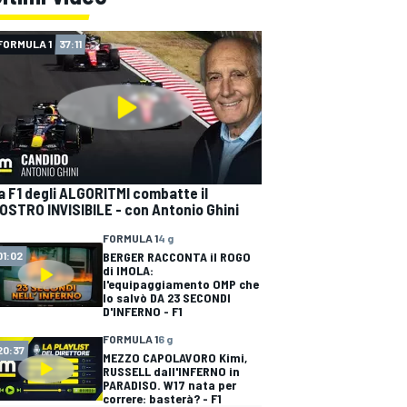
FORMULA 1
37:11
a F1 degli ALGORITMI combatte il
OSTRO INVISIBILE - con Antonio Ghini
FORMULA 1
4 g
BERGER RACCONTA il ROGO
01:02
di IMOLA:
l'equipaggiamento OMP che
lo salvò DA 23 SECONDI
D'INFERNO - F1
FORMULA 1
6 g
20:37
MEZZO CAPOLAVORO Kimi,
RUSSELL dall'INFERNO in
PARADISO. W17 nata per
correre: basterà? - F1