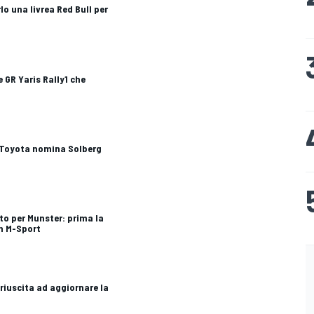
o una livrea Red Bull per
e GR Yaris Rally1 che
: Toyota nomina Solberg
to per Munster: prima la
n M-Sport
riuscita ad aggiornare la