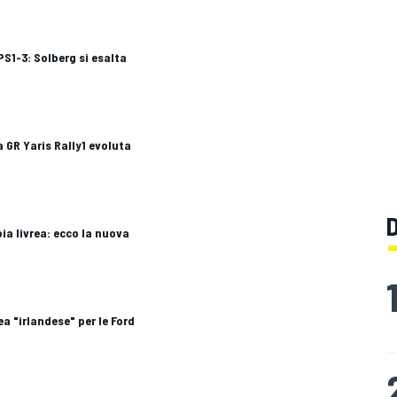
PS1-3: Solberg si esalta
a GR Yaris Rally1 evoluta
a livrea: ecco la nuova
ea "irlandese" per le Ford