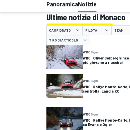
Panoramica
Notizie
MOTOGP
WEC
Ultime notizie di Monaco
CAMPIONATO
PILOTA
TEAM
TIPO DI ARTICOLO
WRC
6 gm
WRC | Oliver Solberg vince 
più giovane a riuscirci
WRC
WRC
6 gm
WRC | Rallye Monte-Carlo, 
controlla. Lancia KO
WRC
6 gm
WRC | Rallye Monte-Carlo,
su Evans e Ogier