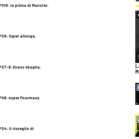
PS10: la prima di Munster.
PS9: Ogier allunga,
L
PS7-8: Evans sbaglia,
M
 PS6: super Fourmaux.
S4: il risveglio di