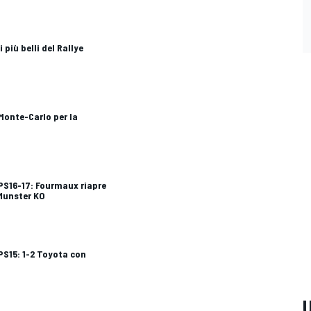
 più belli del Rallye
 Monte-Carlo per la
 PS16-17: Fourmaux riapre
 Munster KO
PS15: 1-2 Toyota con
U