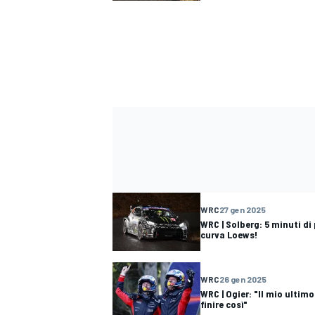
WRC
27 gen 2025
WRC | Solberg: 5 minuti di 
curva Loews!
ENDURANCE/GT
WRC
26 gen 2025
WRC | Ogier: "Il mio ultim
finire così"