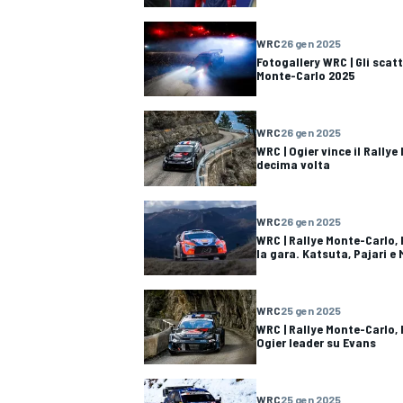
WRC
26 gen 2025
Fotogallery WRC | Gli scatti
Monte-Carlo 2025
WRC
26 gen 2025
WRC | Ogier vince il Rallye
decima volta
WRC
26 gen 2025
WRC | Rallye Monte-Carlo,
la gara. Katsuta, Pajari e
WRC
25 gen 2025
WRC | Rallye Monte-Carlo, 
Ogier leader su Evans
MONOMARCA
WRC
25 gen 2025