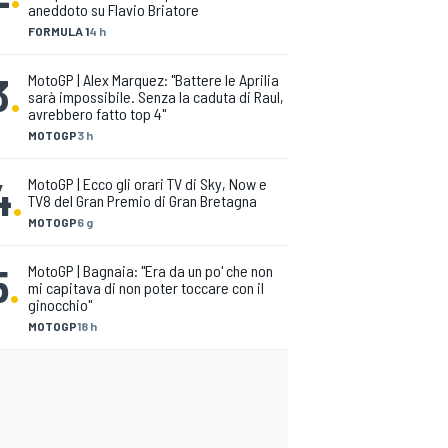
aneddoto su Flavio Briatore
FORMULA 1
4 h
3
.
MotoGP | Alex Marquez: "Battere le Aprilia
sarà impossibile. Senza la caduta di Raul,
avrebbero fatto top 4"
MOTOGP
3 h
4
.
MotoGP | Ecco gli orari TV di Sky, Now e
TV8 del Gran Premio di Gran Bretagna
MOTOGP
6 g
5
.
MotoGP | Bagnaia: "Era da un po' che non
mi capitava di non poter toccare con il
ginocchio"
MOTOGP
18 h