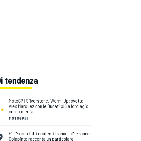
Di tendenza
1
.
MotoGP | Silverstone, Warm-Up: svetta
Alex Marquez con le Ducati più a loro agio
con la media
MOTOGP
2 h
2
.
F1 | "Erano tutti contenti tranne lui": Franco
Colapinto racconta un particolare