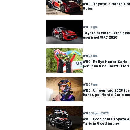
WRC | Toyota: a Monte-Carl
Ogier
WRC
7 gm
Toyota svela la livrea dell
userà nel WRC 2026
WRC
7 gm
WRC | Rallye Monte-Carlo
per i punti nel Costruttori
WRC
7 gm
WRC | Un gennaio 2026 tos
Dakar, poi Monte-Carlo co
WRC
31 gen 2025
WRC | Ecco come Toyota è 
Yaris in 6 settimane