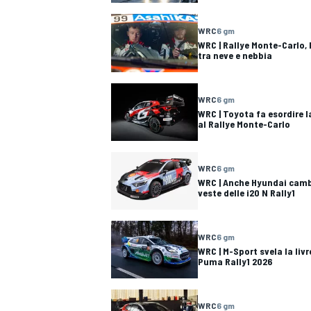
WRC
6 gm
WRC | Rallye Monte-Carlo, 
tra neve e nebbia
WRC
6 gm
WRC | Toyota fa esordire l
al Rallye Monte-Carlo
WRC
6 gm
WRC | Anche Hyundai cambi
veste delle i20 N Rally1
WRC
6 gm
WRC | M-Sport svela la livr
Puma Rally1 2026
MONOPOSTO
WRC
6 gm