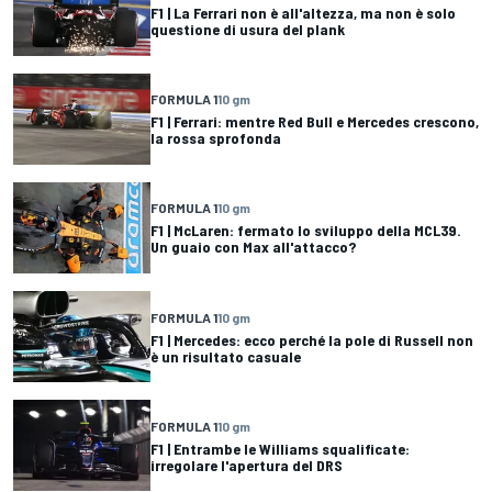
F1 | La Ferrari non è all'altezza, ma non è solo
questione di usura del plank
FORMULA 1
10 gm
F1 | Ferrari: mentre Red Bull e Mercedes crescono,
la rossa sprofonda
FORMULA 1
10 gm
F1 | McLaren: fermato lo sviluppo della MCL39.
Un guaio con Max all'attacco?
FORMULA 1
10 gm
F1 | Mercedes: ecco perché la pole di Russell non
è un risultato casuale
FORMULA 1
10 gm
F1 | Entrambe le Williams squalificate:
irregolare l'apertura del DRS