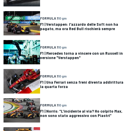
FORMULA 1
10 gm
F1 | Verstappen: l'azzardo delle Soft non ha
pagato, ma ora Red Bull rischierà sempre
FORMULA 1
10 gm
F1 | Mercedes torna a vincere con un Russell in
versione "Verstappen"
FORMULA 1
10 gm
F1 | Una Ferrari senza freni diventa addirittura
la quarta forza
FORMULA 1
10 gm
F1 | Norris: “L’incidente al via? Ho colpito Max,
non sono stato aggressivo con Piastri”