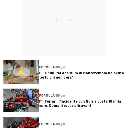
FORMULA 1
10 gm
F1 | Ghini: "Al docufilm di Montezemolo ha avuto
torto chi non c'era"
FORMULA 1
10 gm
F1 | Ferrari: l'incidente con Norris costa 10 mila
euro. Domani rosse più avanti
FORMULA 1
10 gm