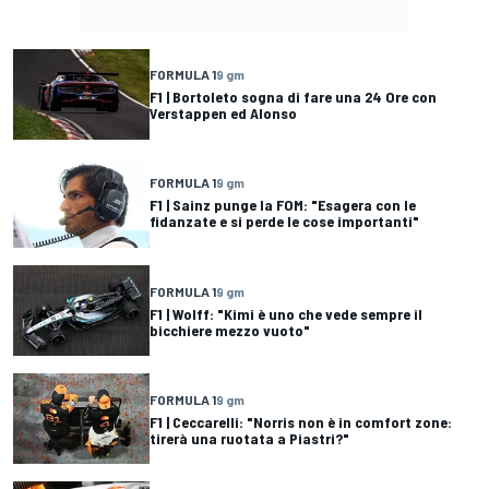
FORMULA 1
9 gm
F1 | Bortoleto sogna di fare una 24 Ore con
Verstappen ed Alonso
FORMULA 1
9 gm
F1 | Sainz punge la FOM: "Esagera con le
fidanzate e si perde le cose importanti"
FORMULA 1
9 gm
F1 | Wolff: "Kimi è uno che vede sempre il
bicchiere mezzo vuoto"
FORMULA 1
9 gm
F1 | Ceccarelli: "Norris non è in comfort zone:
tirerà una ruotata a Piastri?"