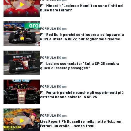
F1 | Minardi: "Leclerc e Hamilton sono finiti nel
buco nero Ferrari"
FORMULA 1
10 gm
F1 | Red Bull: perché continuare a sviluppare la
RB21 aiuterà la RB22, pur togliendole risorse
FORMULA 1
10 gm
F1 | Leclerc sconsolato: "Sulla SF-25 sembra
quasi di essere passeggeri"
FORMULA 1
10 gm
F1 | Ferrari: perché neanche gli esperimenti più
estremi hanno salvato la SF-25
FORMULA 1
10 gm
Live Report F1: Russell re nella notte McLaren.
Ferrari, un crollo... senza freni