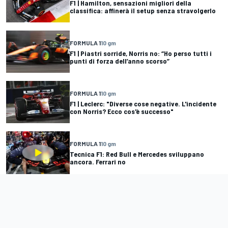
F1 | Hamilton, sensazioni migliori della
classifica: affinerà il setup senza stravolgerlo
FORMULA 1
10 gm
F1 | Piastri sorride, Norris no: “Ho perso tutti i
punti di forza dell’anno scorso”
FORMULA 1
10 gm
F1 | Leclerc: "Diverse cose negative. L'incidente
con Norris? Ecco cos'è successo"
FORMULA 1
10 gm
Tecnica F1: Red Bull e Mercedes sviluppano
ancora. Ferrari no