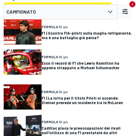
1
CAMPIONATO
FORMULA 1
9 gm
F1 | Scontro FIA-piloti sulla maglia refrigerante,
ma è una battaglia già persa?
FORMULA 1
9 gm
Ecco il record di F1 che Lewis Hamilton ha
appena strappato a Michael Schumacher
FORMULA 1
9 gm
F1 | La lotta per il titolo Piloti si accende:
Steiner prevede un incidente tra le McLaren
FORMULA 1
9 gm
Cadillac placa le preoccupazioni dei rivali
sull'utilizzo di una F1 prestatale da altri