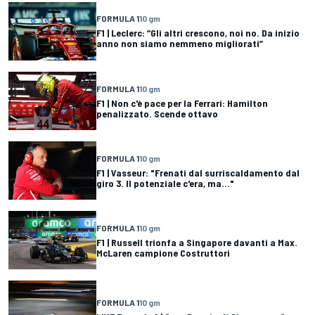
FORMULA 1
10 gm
F1 | Leclerc: “Gli altri crescono, noi no. Da inizio
anno non siamo nemmeno migliorati”
FORMULA 1
10 gm
F1 | Non c'è pace per la Ferrari: Hamilton
penalizzato. Scende ottavo
FORMULA 1
10 gm
F1 | Vasseur: "Frenati dal surriscaldamento dal
giro 3. Il potenziale c'era, ma..."
FORMULA 1
10 gm
F1 | Russell trionfa a Singapore davanti a Max.
McLaren campione Costruttori
FORMULA 1
10 gm