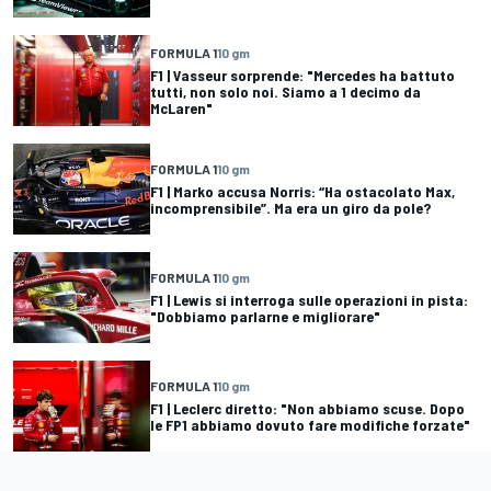
FORMULA 1
10 gm
F1 | Vasseur sorprende: "Mercedes ha battuto
tutti, non solo noi. Siamo a 1 decimo da
McLaren"
FORMULA 1
10 gm
F1 | Marko accusa Norris: “Ha ostacolato Max,
incomprensibile”. Ma era un giro da pole?
FORMULA 1
10 gm
F1 | Lewis si interroga sulle operazioni in pista:
"Dobbiamo parlarne e migliorare"
FORMULA 1
10 gm
F1 | Leclerc diretto: "Non abbiamo scuse. Dopo
le FP1 abbiamo dovuto fare modifiche forzate"