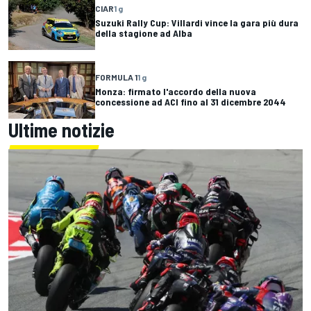
CIAR
1 g
Suzuki Rally Cup: Villardi vince la gara più dura
della stagione ad Alba
FORMULA 1
1 g
Monza: firmato l'accordo della nuova
concessione ad ACI fino al 31 dicembre 2044
Ultime notizie