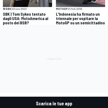
WSBK
23 nov 2021
MOTOGP
21 feb 2019
SBK | Tom Sykes tentato
L'Indonesia ha firmato un
dagli USA: MotoAmerica al
triennale per ospitare la
posto del BSB?
MotoGP su un semicittadino
Scarica le tue app