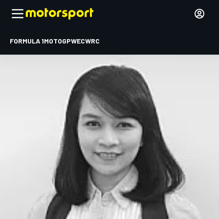
FORMULA 1
MOTOGP
WEC
WRC