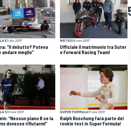
LA E
2 dic 2017
MOTO2
29 nov 2017
ra: “Il debutto? Poteva
Ufficiale il matrimonio tra Suter
 andare meglio”
e Forward Racing Team!
A 1
23 nov 2017
SUPER FORMULA
17 nov 2017
ein: “Nessun piano B se la
Ralph Boschung farà parte dei
ams dovesse rifiutarmi”
rookie test in Super Formula!