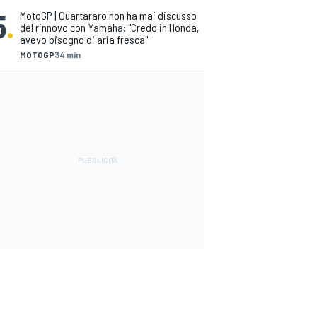
5
.
MotoGP | Quartararo non ha mai discusso
del rinnovo con Yamaha: "Credo in Honda,
avevo bisogno di aria fresca"
MOTOGP
34 min