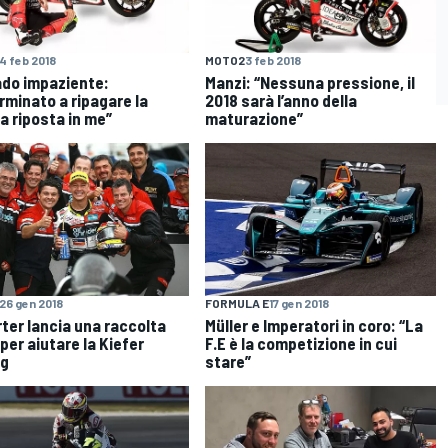
4 feb 2018
MOTO2
3 feb 2018
do impaziente:
Manzi: “Nessuna pressione, il
rminato a ripagare la
2018 sarà l’anno della
ia riposta in me”
maturazione”
26 gen 2018
FORMULA E
17 gen 2018
ter lancia una raccolta
Müller e Imperatori in coro: “La
per aiutare la Kiefer
F.E è la competizione in cui
ng
stare”