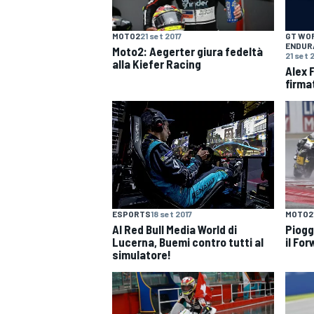
MOTO2
21 set 2017
GT WO
ENDUR
Moto2: Aegerter giura fedeltà
21 set 
alla Kiefer Racing
Alex 
firma
ESPORTS
18 set 2017
MOTO2
Al Red Bull Media World di
Piogg
Lucerna, Buemi contro tutti al
il Fo
simulatore!