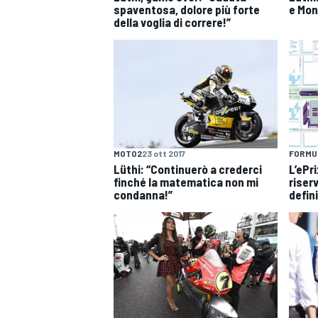
spaventosa, dolore più forte
e Mon
della voglia di correre!”
MOTO2
23 ott 2017
FORMU
Lüthi: “Continuerò a crederci
L’ePri
finché la matematica non mi
riserv
condanna!”
defin
MONOMARCA