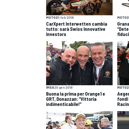
MOTOGP
WEC
MOTO2
5 feb 2018
MOTO2
CarXpert Interwetten cambia
Grana
tutto: sarà Swiss Innovative
“Dete
Investors
fiduc
WRC
IMSA
29 gen 2018
MOTO2
Buona la prima per Orange1 e
Aeger
GRT, Donazzan: “Vittoria
fondi 
indimenticabile!”
Raci