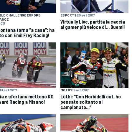
RLD CHALLENGE EUROPE
ESPORTS
20 set 2017
ANCE
Virtually Live, partita la caccia
2017
al gamer più veloce di… Buemi!
Fontana torna “a casa”: ha
to con Emil Frey Racing!
13 set 2017
MOTO2
11 set 2017
ia e sfortuna mettono KO
Lüthi: “Con Morbidelli out, ho
rward Racing a Misano!
pensato soltanto al
campionato...”