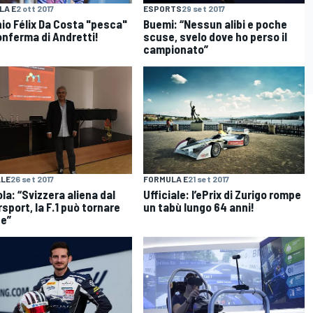
LA E
2 ott 2017
ESPORTS
29 set 2017
io Félix Da Costa "pesca"
Buemi: “Nessun alibi e poche
conferma di Andretti!
scuse, svelo dove ho perso il
campionato”
ALE
26 set 2017
FORMULA E
21 set 2017
la: “Svizzera aliena dal
Ufficiale: l’ePrix di Zurigo rompe
sport, la F.1 può tornare
un tabù lungo 64 anni!
e”