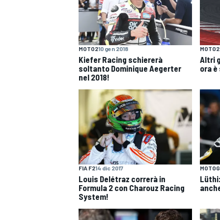
MOTO2
10 gen 2018
MOTO2
Kiefer Racing schiererà
Altri 
soltanto Dominique Aegerter
ora è
nel 2018!
FIA F2
14 dic 2017
MOTOG
Louis Delétraz correrà in
Lüthi
Formula 2 con Charouz Racing
anche
System!
MONOPOSTO