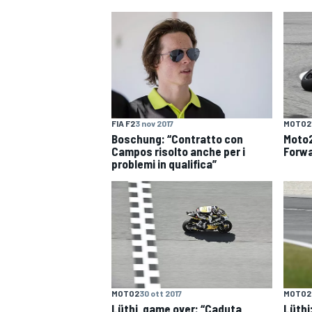
FIA F2
3 nov 2017
MOTO2
Boschung: “Contratto con
Moto2
Campos risolto anche per i
Forwa
problemi in qualifica”
ENDURANCE/GT
MOTO2
30 ott 2017
MOTO2
Lüthi, game over: “Caduta
Lüthi