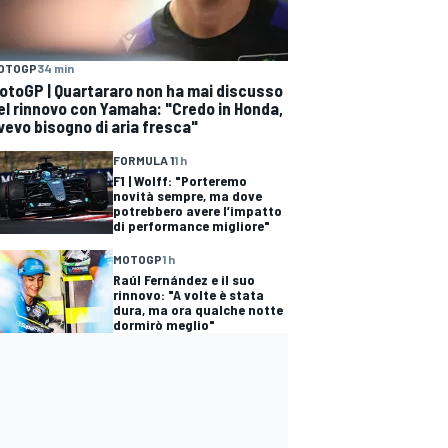
OTOGP
34 min
otoGP | Quartararo non ha mai discusso
el rinnovo con Yamaha: "Credo in Honda,
vevo bisogno di aria fresca"
FORMULA 1
1 h
F1 | Wolff: "Porteremo
novità sempre, ma dove
potrebbero avere l’impatto
di performance migliore"
MOTOGP
1 h
Raúl Fernández e il suo
rinnovo: "A volte è stata
dura, ma ora qualche notte
dormirò meglio"