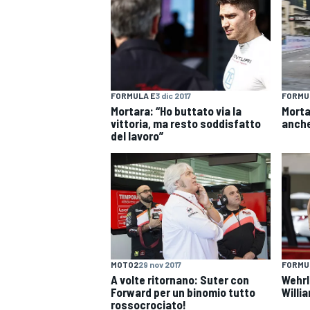
FORMULA E
3 dic 2017
FORMU
Mortara: “Ho buttato via la
Morta
vittoria, ma resto soddisfatto
anche
del lavoro”
MOTO2
29 nov 2017
FORMUL
A volte ritornano: Suter con
Wehrl
Forward per un binomio tutto
Willi
rossocrociato!