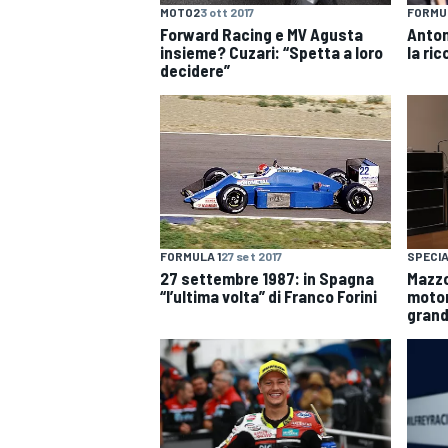
MOTO2
3 ott 2017
FORMU
Forward Racing e MV Agusta
Anton
insieme? Cuzari: “Spetta a loro
la ri
decidere”
FORMULA 1
27 set 2017
SPECI
27 settembre 1987: in Spagna
Mazzo
“l’ultima volta” di Franco Forini
motor
grand
RALLY