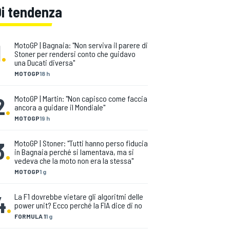
Di tendenza
1
.
MotoGP | Bagnaia: "Non serviva il parere di
Stoner per rendersi conto che guidavo
una Ducati diversa"
MOTOGP
18 h
2
.
MotoGP | Martin: "Non capisco come faccia
ancora a guidare il Mondiale"
MOTOGP
19 h
3
.
MotoGP | Stoner: "Tutti hanno perso fiducia
in Bagnaia perché si lamentava, ma si
vedeva che la moto non era la stessa"
MOTOGP
1 g
4
.
La F1 dovrebbe vietare gli algoritmi delle
power unit? Ecco perché la FIA dice di no
FORMULA 1
1 g