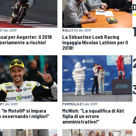
21 dic 2017
RALLY
20 dic 2017
guai per Aegerter: il 2018
La Sébastien Loeb Racing
 seriamente a rischio!
ingaggia Nicolas Lathion per il
2018!
P
7 dic 2017
FORMULA E
3 dic 2017
: “In MotoGP si impara
McNish: “La squalifica di Abt
 osservando i migliori”
figlia di un errore
amministrativo!”