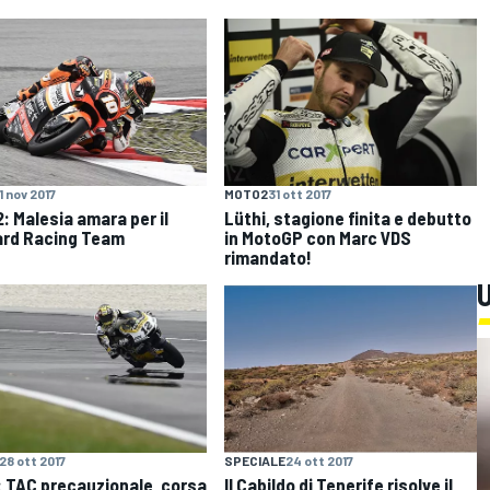
1 nov 2017
MOTO2
31 ott 2017
: Malesia amara per il
Lüthi, stagione finita e debutto
rd Racing Team
in MotoGP con Marc VDS
rimandato!
U
28 ott 2017
SPECIALE
24 ott 2017
: TAC precauzionale, corsa
Il Cabildo di Tenerife risolve il