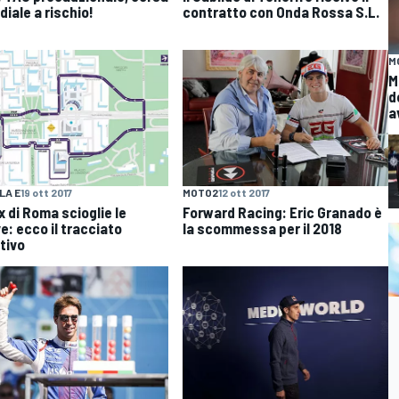
diale a rischio!
contratto con Onda Rossa S.L.
M
M
d
a
LA E
19 ott 2017
MOTO2
12 ott 2017
x di Roma scioglie le
Forward Racing: Eric Granado è
e: ecco il tracciato
la scommessa per il 2018
itivo