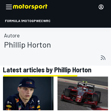
FORMULA 1
MOTOGP
WEC
WRC
Autore
Phillip Horton
Latest articles by Phillip Horton