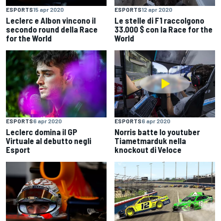
ESPORTS
15 apr 2020
ESPORTS
12 apr 2020
Leclerc e Albon vincono il
Le stelle di F1 raccolgono
secondo round della Race
33.000 $ con la Race for the
for the World
World
ESPORTS
6 apr 2020
ESPORTS
6 apr 2020
Leclerc domina il GP
Norris batte lo youtuber
Virtuale al debutto negli
Tiametmarduk nella
Esport
knockout di Veloce