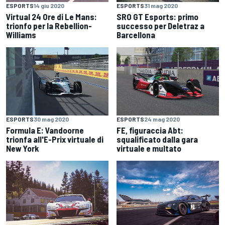
ESPORTS
14 giu 2020
ESPORTS
31 mag 2020
Virtual 24 Ore di Le Mans:
SRO GT Esports: primo
trionfo per la Rebellion-
successo per Deletraz a
Williams
Barcellona
ESPORTS
30 mag 2020
ESPORTS
24 mag 2020
Formula E: Vandoorne
FE, figuraccia Abt:
trionfa all'E-Prix virtuale di
squalificato dalla gara
New York
virtuale e multato