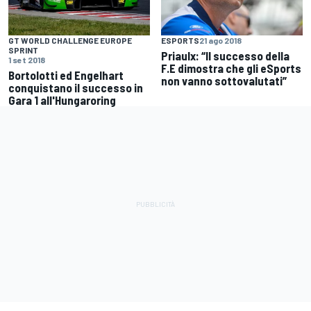
GT WORLD CHALLENGE EUROPE
ESPORTS
21 ago 2018
SPRINT
Priaulx: “Il successo della
1 set 2018
F.E dimostra che gli eSports
Bortolotti ed Engelhart
non vanno sottovalutati”
conquistano il successo in
Gara 1 all'Hungaroring