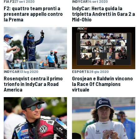
FIA F2
27 set 2020
INDYCAR
14 set 2020
F2: quattro team pronti a
IndyCar: Herta guida la
presentare appello contro
tripletta Andretti in Gara 2 a
la Prema
Mid-Ohio
INDYCAR
13 lug 2020
ESPORTS
28 giu 2020
Rosenqvist centra il primo
Grosjean e Baldwin vincono
trionfo in IndyCar a Road
la Race Of Champions
America
virtuale