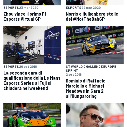
ESPORTS
23 mar 2020
ESPORTS
22 mar 2020
Zhou vince il primo F1
Norris e Hulkenberg stelle
Esports Virtual GP
del #NotTheBahGP
ESPORTS
26 set 2018
GT WORLD CHALLENGE EUROPE
SPRINT
La seconda gara di
2 set 2018
qualificazione della Le Mans
Dominio di Raffaele
Esports Series al Fuji si
Marciello e Michael
chiuderà nel weekend
Meadows in Gara 2
all'Hungaroring