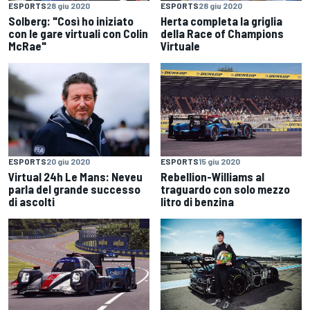
ESPORTS
28 giu 2020
ESPORTS
28 giu 2020
Solberg: "Così ho iniziato
Herta completa la griglia
con le gare virtuali con Colin
della Race of Champions
McRae"
Virtuale
ESPORTS
20 giu 2020
ESPORTS
15 giu 2020
Virtual 24h Le Mans: Neveu
Rebellion-Williams al
parla del grande successo
traguardo con solo mezzo
di ascolti
litro di benzina