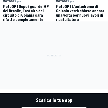
MOTOGP
2 gm
MOTOGP
2 gm
MotoGP | Dopo i guai del GP
MotoGP | L'autodromo di
del Brasile, l'asfalto del
Goiania verrà chiuso ancora
circuito di Goiania sarà
una volta per nuovi lavori di
rifatto completamente
riasfaltatura
Scarica le tue app