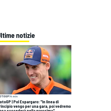
ltime notizie
OTOGP
14 min
otoGP | Pol Espargaro: "In linea di
rincipio vengo per una gara, poi vedremo
osa succederà nella prossima"