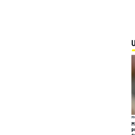
U
M
M
p
c