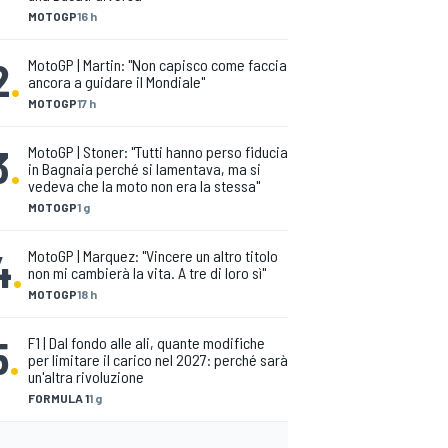
MOTOGP
16 h
2
.
MotoGP | Martin: "Non capisco come faccia
ancora a guidare il Mondiale"
MOTOGP
17 h
3
.
MotoGP | Stoner: "Tutti hanno perso fiducia
in Bagnaia perché si lamentava, ma si
vedeva che la moto non era la stessa"
MOTOGP
1 g
4
.
MotoGP | Marquez: "Vincere un altro titolo
non mi cambierà la vita. A tre di loro sì"
MOTOGP
18 h
5
.
F1 | Dal fondo alle ali, quante modifiche
per limitare il carico nel 2027: perché sarà
un'altra rivoluzione
FORMULA 1
1 g