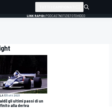
TUTTI I CAMPIONATI
LINK RAPIDI:
PODCAST
NOTIZIE
FOTO
VIDEO
ight
A 1
31 ott 2021
aldi| gli ultimi passi di un
inito alla deriva