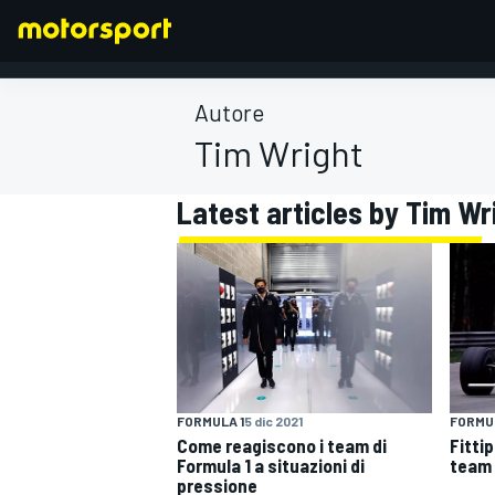
Autore
Tim Wright
FORMULA 1
Latest articles by Tim Wr
FORMULA 1
5 dic 2021
FORMUL
Come reagiscono i team di
Fittip
Formula 1 a situazioni di
team f
pressione