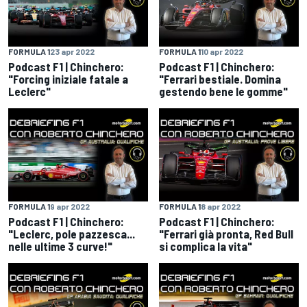
FORMULA 1
23 apr 2022
FORMULA 1
10 apr 2022
Podcast F1 | Chinchero:
Podcast F1 | Chinchero:
"Forcing iniziale fatale a
"Ferrari bestiale. Domina
Leclerc"
gestendo bene le gomme"
FORMULA 1
9 apr 2022
FORMULA 1
8 apr 2022
Podcast F1 | Chinchero:
Podcast F1 | Chinchero:
"Leclerc, pole pazzesca...
"Ferrari già pronta, Red Bull
nelle ultime 3 curve!"
si complica la vita"