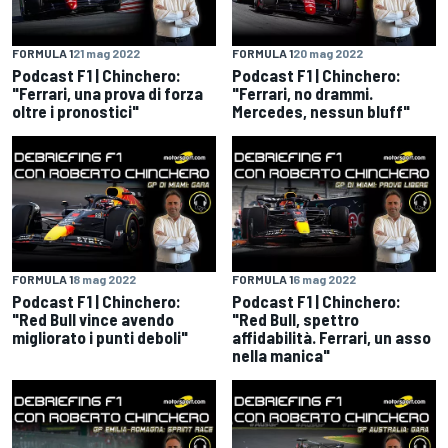
FORMULA 1
21 mag 2022
FORMULA 1
20 mag 2022
Podcast F1 | Chinchero:
Podcast F1 | Chinchero:
"Ferrari, una prova di forza
"Ferrari, no drammi.
oltre i pronostici"
Mercedes, nessun bluff"
FORMULA 1
8 mag 2022
FORMULA 1
6 mag 2022
Podcast F1 | Chinchero:
Podcast F1 | Chinchero:
"Red Bull vince avendo
"Red Bull, spettro
migliorato i punti deboli"
affidabilità. Ferrari, un asso
nella manica"