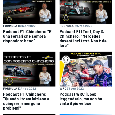
FORMULA 1
10 mar 2022
FORMULA 1
25 feb 2022
Podcast F1 | Chinchero: "E'
Podcast F1 | Test, Day 3.
una Ferrari che sembra
Chinchero: "Mercedes
rispondere bene"
davanti nei test. Non è da
loro"
FORMULA 1
24 feb 2022
WRC
23 gen 2022
Podcast F1 | Chinchero:
Podcast WRC | Loeb
"Quando i team iniziano a
leggendario, ma non ha
spingere, emergono
vinto il più veloce
problemi"