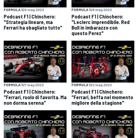
FORMULA 1
29 mag 2022
FORMULA 1
28 mag 2022
Podcast F1 | Chinchero:
Podcast F1 | Chinchero:
"Strategia lineare, ma
"Leclerc imprendibile. Red
Ferrari ha sbagliato tutto"
Bull in imbarazzo con
questo Perez"
FORMULA 1
27 mag 2022
FORMULA 1
22 mag 2022
Podcast F1 | Chinchero:
Podcast F1 | Chinchero:
"Ferrari, ruolo di favorita. Ma
"Ferrari, beffa nel momento
non dorma serena"
migliore della stagione"