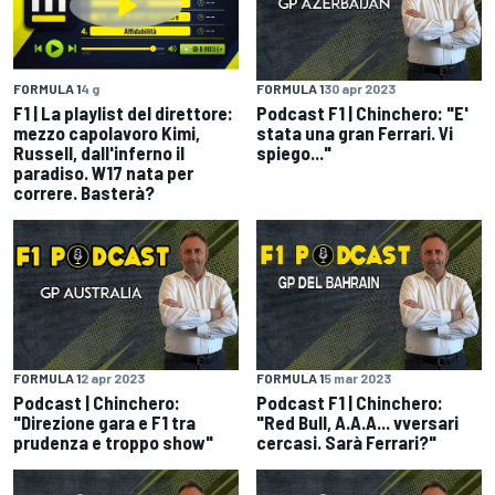
FORMULA 1
4 g
FORMULA 1
30 apr 2023
F1 | La playlist del direttore:
Podcast F1 | Chinchero: "E'
mezzo capolavoro Kimi,
stata una gran Ferrari. Vi
Russell, dall'inferno il
spiego..."
paradiso. W17 nata per
correre. Basterà?
FORMULA 1
2 apr 2023
FORMULA 1
5 mar 2023
Podcast | Chinchero:
Podcast F1 | Chinchero:
"Direzione gara e F1 tra
"Red Bull, A.A.A... vversari
prudenza e troppo show"
cercasi. Sarà Ferrari?"