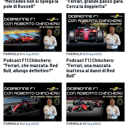
"Mercedes non si spiega la
"Ferrari, grande passo gara.
pole di Russell"
Cerca la doppietta"
FORMULA 1
24 lug 2022
FORMULA 1
23 lug 2022
Podcast F1 | Chinchero:
Podcast F1 | Chinchero:
"Ferrari, che mazzata. Red
"Ferrari, una mazzata
Bull, allungo definitivo?"
inattesa ai danni di Red
Bull"
FORMULA 1
22 lug 2022
FORMULA 1
10 lug 2022