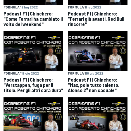
FORMULA 1
2 lug 2022
FORMULA 1
1 lug 2022
Podcast F1 | Chinchero:
Podcast F1 | Chinchero:
"Come Ferrari ha cambiato il
"Ferrari già avanti. Red Bull
volto del weekend"
rincorre"
FORMULA 1
19 giu 2022
FORMULA 1
18 giu 2022
Podcast F1 | Chinchero:
Podcast F1 | Chinchero:
"Verstappen, fuga per il
"Max, pole tutto talento.
titolo. Per gli altri sarà dura"
Alonso 2° non casuale"