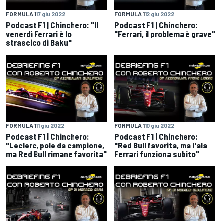
FORMULA 1
17 giu 2022
FORMULA 1
12 giu 2022
Podcast F1 | Chinchero: "Il
Podcast F1 | Chinchero:
venerdì Ferrari è lo
"Ferrari, il problema è grave"
strascico di Baku"
FORMULA 1
11 giu 2022
FORMULA 1
10 giu 2022
Podcast F1 | Chinchero:
Podcast F1 | Chinchero:
"Leclerc, pole da campione,
"Red Bull favorita, ma l'ala
ma Red Bull rimane favorita"
Ferrari funziona subito"