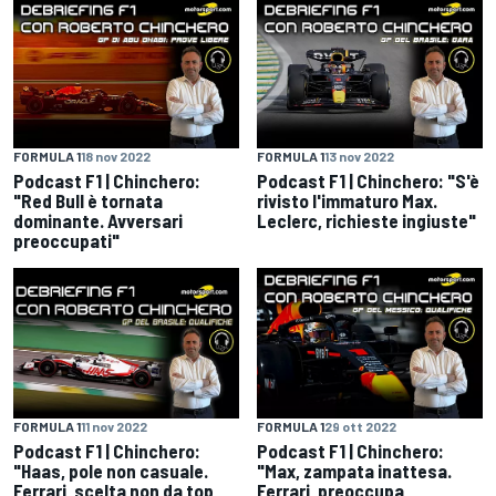
FORMULA 1
18 nov 2022
FORMULA 1
13 nov 2022
Podcast F1 | Chinchero:
Podcast F1 | Chinchero: "S'è
"Red Bull è tornata
rivisto l'immaturo Max.
dominante. Avversari
Leclerc, richieste ingiuste"
preoccupati"
FORMULA 1
11 nov 2022
FORMULA 1
29 ott 2022
Podcast F1 | Chinchero:
Podcast F1 | Chinchero:
"Haas, pole non casuale.
"Max, zampata inattesa.
Ferrari, scelta non da top
Ferrari, preoccupa