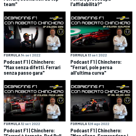
team"
l'affidabilità?"
FORMULA 1
4 set 2022
FORMULA 1
3 set 2022
Podcast F1 | Chinchero:
Podcast F1 | Chinchero:
"Max senza difetti. Ferrari
"Ferrari, pole persa
senza passo gara"
all'ultima curva"
FORMULA 1
2 set 2022
FORMULA 1
28 ago 2022
Podcast F1 | Chinchero:
Podcast F1 | Chinchero:
"Ferrari è tornata, Red Bull
"Max alieno. Sorprendono i