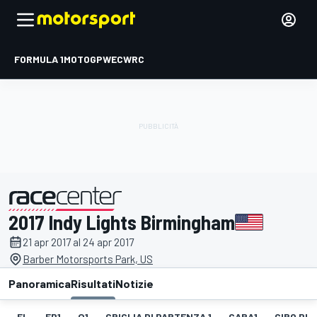
FORMULA 1
MOTOGP
WEC
WRC
2017 Indy Lights Birmingham
presentato da
21 apr 2017 al 24 apr 2017
Barber Motorsports Park, US
Panoramica
Risultati
Notizie
EL
FP1
Q1
GRIGLIA DI PARTENZA 1
GARA1
GIRO PIÙ