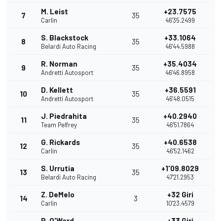
M. Leist
+23.7575
7
35
Carlin
46'35.2499
S. Blackstock
+33.1064
8
35
Belardi Auto Racing
46'44.5988
R. Norman
+35.4034
9
35
Andretti Autosport
46'46.8958
D. Kellett
+36.5591
10
35
Andretti Autosport
46'48.0515
J. Piedrahita
+40.2940
11
35
Team Pelfrey
46'51.7864
G. Rickards
+40.6538
12
35
Carlin
46'52.1462
S. Urrutia
+1'09.8029
13
35
Belardi Auto Racing
47'21.2953
Z. DeMelo
+32 Giri
14
3
Carlin
10'23.4579
P. O'Ward
+33 Giri