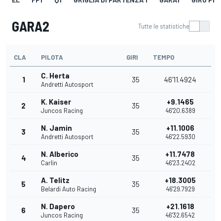
GARA2
Tutte le statistiche
CLA
PILOTA
GIRI
TEMPO
C. Herta
1
35
46'11.4924
Andretti Autosport
K. Kaiser
+9.1465
2
35
Juncos Racing
46'20.6389
N. Jamin
+11.1006
3
35
Andretti Autosport
46'22.5930
N. Alberico
+11.7478
4
35
Carlin
46'23.2402
A. Telitz
+18.3005
5
35
Belardi Auto Racing
46'29.7929
N. Dapero
+21.1618
6
35
Juncos Racing
46'32.6542