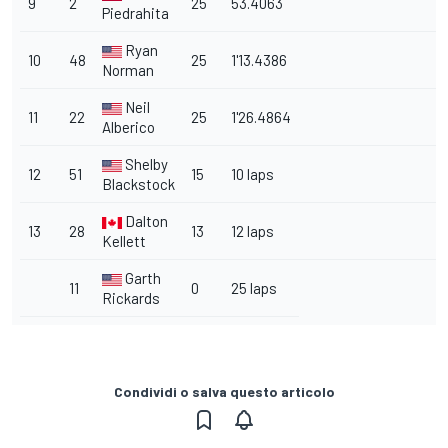
9
2
25
53.4063
Piedrahita
Ryan
10
48
25
1'13.4386
Norman
Neil
11
22
25
1'26.4864
Alberico
Shelby
12
51
15
10 laps
Blackstock
Dalton
13
28
13
12 laps
Kellett
Garth
11
0
25 laps
Rickards
Condividi o salva questo articolo