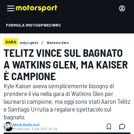
FORMULA 1
MOTOGP
WEC
WRC
GARA
Indy Lights
Watkins Glen
TELITZ VINCE SUL BAGNATO
A WATKINS GLEN, MA KAISER
È CAMPIONE
Kyle Kaiser aveva semplicemente bisogno di
prendere il via nella gara di Watkins Glen per
laurearsi campione, ma oggi sono stati Aaron Telitz
e Santiago Urrutia a regalare spettacolo sul
bagnato.
Nick DeGroot
Modificato:
3 set 2017, 16:28