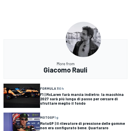
More from
Giacomo Rauli
FORMULA 1
10 h
F1 | McLaren farà marcia indietro: la macchina
2027 sarà più lunga di passo per cercare di
sfruttare meglio il fondo
MOTOGP
1 g
MotoGP | Il rilevatore di pressione delle gomme
non era configurato bene: Quartararo