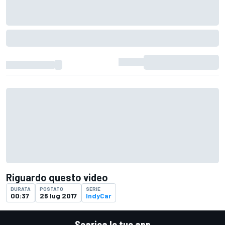
Riguardo questo video
DURATA
POSTATO
SERIE
00:37
26 lug 2017
IndyCar
Scarica le tue app