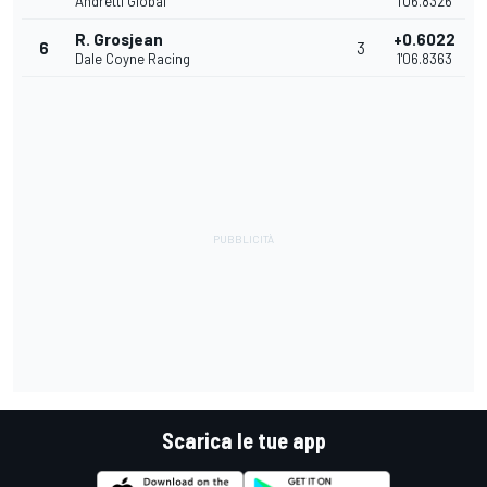
Andretti Global
1'06.8326
R. Grosjean
+0.6022
6
3
Dale Coyne Racing
1'06.8363
Scarica le tue app