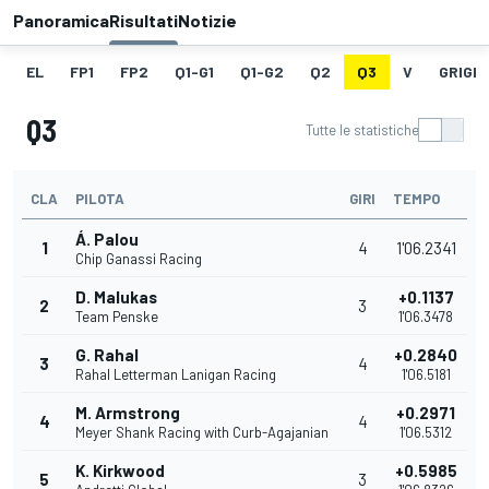
Panoramica
Risultati
Notizie
EL
FP1
FP2
Q1-G1
Q1-G2
Q2
Q3
V
GRIGLI
Q3
Tutte le statistiche
CLA
PILOTA
GIRI
TEMPO
Á. Palou
1
4
1'06.2341
Chip Ganassi Racing
D. Malukas
+0.1137
2
3
Team Penske
1'06.3478
G. Rahal
+0.2840
3
4
Rahal Letterman Lanigan Racing
1'06.5181
M. Armstrong
+0.2971
4
4
Meyer Shank Racing with Curb-Agajanian
1'06.5312
K. Kirkwood
+0.5985
5
3