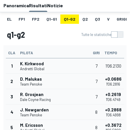
Panoramica
Risultati
Notizie
EL
FP1
FP2
Q1-G1
Q1-G2
Q2
Q3
V
GRIGLI
q1-g2
Tutte le statistiche
CLA
PILOTA
GIRI
TEMPO
K. Kirkwood
1
7
1'06.2130
Andretti Global
D. Malukas
+0.0686
2
7
Team Penske
1'06.2816
R. Grosjean
+0.2619
3
7
Dale Coyne Racing
1'06.4749
J. Newgarden
+0.2868
4
8
Team Penske
1'06.4998
M. Ericsson
+0.3672
5
8