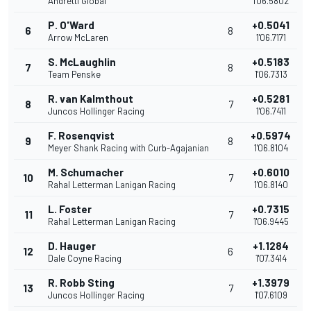
Andretti Global
1'06.5802
P. O'Ward
+0.5041
6
8
Arrow McLaren
1'06.7171
S. McLaughlin
+0.5183
7
8
Team Penske
1'06.7313
R. van Kalmthout
+0.5281
8
7
Juncos Hollinger Racing
1'06.7411
F. Rosenqvist
+0.5974
9
8
Meyer Shank Racing with Curb-Agajanian
1'06.8104
M. Schumacher
+0.6010
10
7
Rahal Letterman Lanigan Racing
1'06.8140
L. Foster
+0.7315
11
7
Rahal Letterman Lanigan Racing
1'06.9445
D. Hauger
+1.1284
12
6
Dale Coyne Racing
1'07.3414
R. Robb Sting
+1.3979
13
7
Juncos Hollinger Racing
1'07.6109