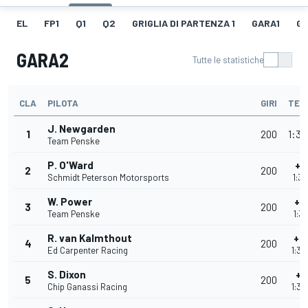
EL
FP1
Q1
Q2
GRIGLIA DI PARTENZA 1
GARA1
GI
GARA2
Tutte le statistiche
CLA
PILOTA
GIRI
TEM
J. Newgarden
1
200
1:32
Team Penske
P. O'Ward
+1
2
200
Schmidt Peterson Motorsports
1:32
W. Power
+3
3
200
Team Penske
1:32
R. van Kalmthout
+4
4
200
Ed Carpenter Racing
1:32
S. Dixon
+6
5
200
Chip Ganassi Racing
1:32