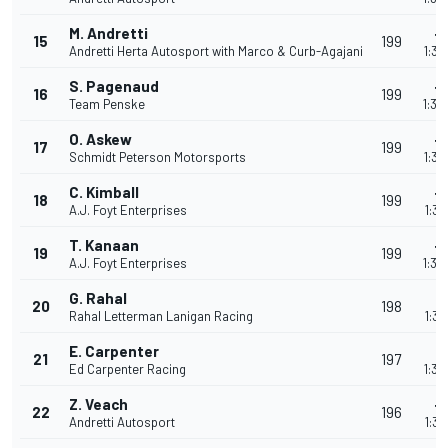
M. Andretti
+1
15
199
Andretti Herta Autosport with Marco & Curb-Agajani
1:32
S. Pagenaud
+1
16
199
Team Penske
1:32
O. Askew
+1
17
199
Schmidt Peterson Motorsports
1:32
C. Kimball
+1
18
199
A.J. Foyt Enterprises
1:32
T. Kanaan
+1
19
199
A.J. Foyt Enterprises
1:32
G. Rahal
+2
20
198
Rahal Letterman Lanigan Racing
1:32
E. Carpenter
+3
21
197
Ed Carpenter Racing
1:32
Z. Veach
+4
22
196
Andretti Autosport
1:32