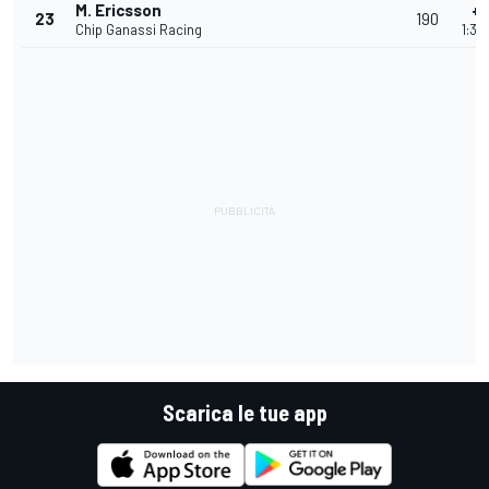
M. Ericsson
+1
23
190
Chip Ganassi Racing
1:32
Scarica le tue app