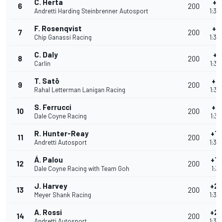
C. Herta
+7
6
200
Andretti Harding Steinbrenner Autosport
1:32
F. Rosenqvist
+9
7
200
Chip Ganassi Racing
1:32
C. Daly
+9
8
200
Carlin
1:32
T. Satō
+1
9
200
Rahal Letterman Lanigan Racing
1:32
S. Ferrucci
+1
10
200
Dale Coyne Racing
1:32
R. Hunter-Reay
+1
11
200
Andretti Autosport
1:32
Á. Palou
+1
12
200
Dale Coyne Racing with Team Goh
1:32
J. Harvey
+2
13
200
Meyer Shank Racing
1:32
A. Rossi
+2
14
200
Andretti Autosport
1:32