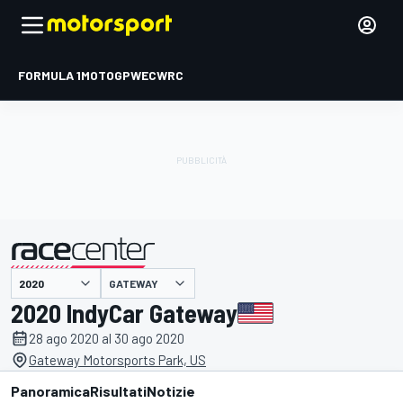
FORMULA 1
MOTOGP
WEC
WRC
GATEWAY
presentato da
2020 IndyCar Gateway
28 ago 2020 al 30 ago 2020
Gateway Motorsports Park, US
Panoramica
Risultati
Notizie