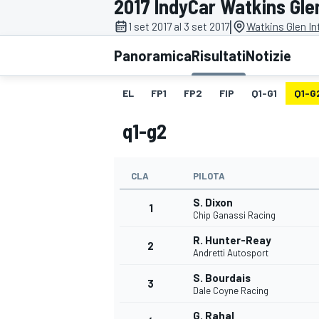
2017 IndyCar Watkins Gle
MOTOGP
WEC
|
1 set 2017 al 3 set 2017
Watkins Glen In
Panoramica
Risultati
Notizie
EL
FP1
FP2
FIP
Q1-G1
Q1-G
q1-g2
CLA
PILOTA
WRC
S. Dixon
1
Chip Ganassi Racing
R. Hunter-Reay
2
Andretti Autosport
S. Bourdais
3
Dale Coyne Racing
G. Rahal