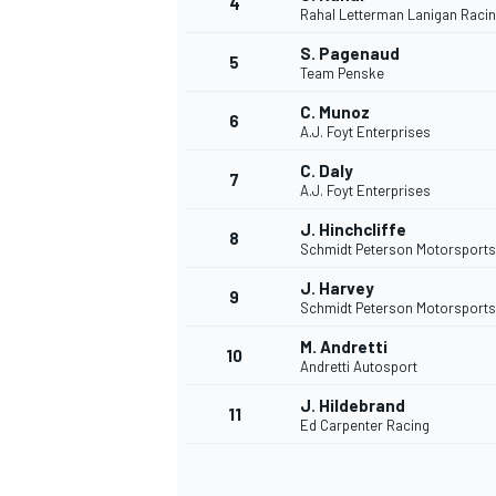
4
Rahal Letterman Lanigan Raci
S. Pagenaud
5
Team Penske
C. Munoz
6
A.J. Foyt Enterprises
C. Daly
7
A.J. Foyt Enterprises
J. Hinchcliffe
8
Schmidt Peterson Motorsports
J. Harvey
9
Schmidt Peterson Motorsports
M. Andretti
10
Andretti Autosport
J. Hildebrand
11
Ed Carpenter Racing
MONOPOSTO