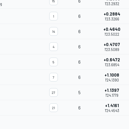
6
15
ng
1'23.2932
+0.2884
6
1
1'23.3266
+0.4640
6
14
1'23.5022
+0.4707
6
4
1'23.5089
+0.6472
6
5
1'23.6854
+1.1008
6
7
1'24.1390
+1.1397
5
27
1'24.1779
+1.4161
6
21
1'24.4543