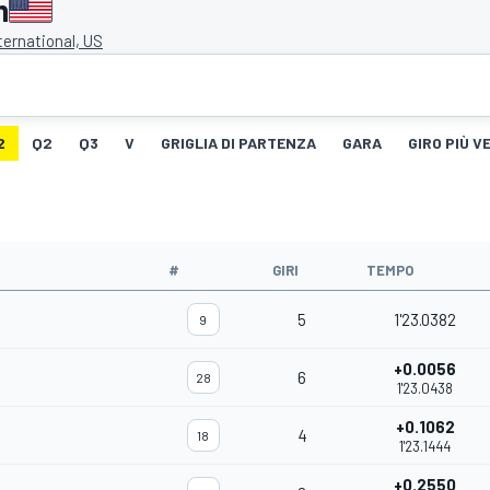
n
ternational, US
2
Q2
Q3
V
GRIGLIA DI PARTENZA
GARA
GIRO PIÙ V
#
GIRI
TEMPO
5
1'23.0382
9
+0.0056
6
28
1'23.0438
+0.1062
4
18
1'23.1444
+0.2550