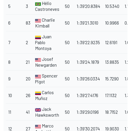
Hélio
5
3
50
1:39'20.8384
10.5340
1.1
Castroneves
Charlie
6
83
50
1:39'21.3010
10.9966
0.4
Kimball
Juan
7
2
Pablo
50
1:39'22.9235
12.6191
1.6
Montoya
Josef
8
21
50
1:39'24.1879
13.8835
1.2
Newgarden
Spencer
9
20
50
1:39'26.0334
15.7290
1.8
Pigot
Carlos
10
26
50
1:39'27.4176
17.1132
1.3
Muñoz
Jack
11
41
50
1:39'29.0196
18.7152
1.6
Hawksworth
Marco
12
27
50
1:39'30.2074
19.9030
1.1