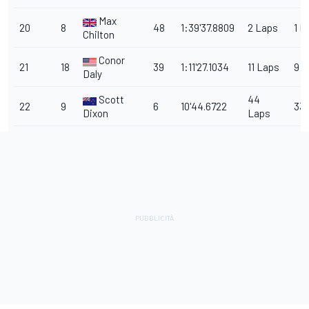
Max
20
8
48
1:39'37.8809
2 Laps
1 L
Chilton
Conor
21
18
39
1:11'27.1034
11 Laps
9 L
Daly
Scott
44
22
9
6
10'44.6722
33
Dixon
Laps