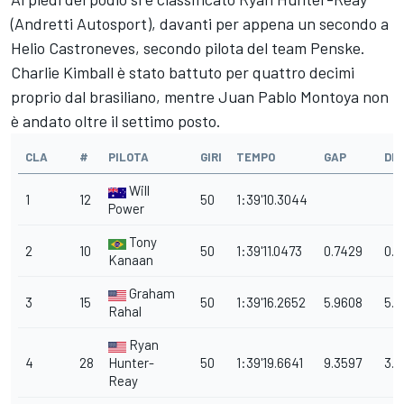
(Andretti Autosport), davanti per appena un secondo a
Helio Castroneves, secondo pilota del team Penske.
Charlie Kimball è stato battuto per quattro decimi
proprio dal brasiliano, mentre Juan Pablo Montoya non
è andato oltre il settimo posto.
CLA
#
PILOTA
GIRI
TEMPO
GAP
DI
Will
1
12
50
1:39'10.3044
Power
Tony
2
10
50
1:39'11.0473
0.7429
0.7
Kanaan
Graham
3
15
50
1:39'16.2652
5.9608
5.2
Rahal
Ryan
4
28
Hunter-
50
1:39'19.6641
9.3597
3.3
Reay