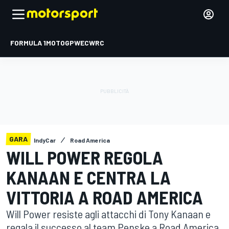
FORMULA 1
MOTOGP
WEC
WRC
GARA
IndyCar
Road America
WILL POWER REGOLA
KANAAN E CENTRA LA
VITTORIA A ROAD AMERICA
Will Power resiste agli attacchi di Tony Kanaan e
regala il successo al team Penske a Road America.