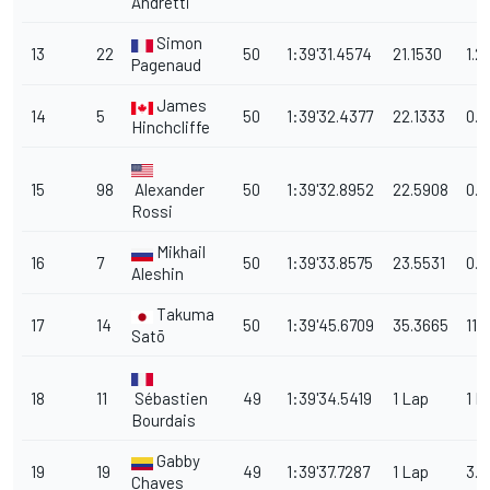
Andretti
Simon
13
22
50
1:39'31.4574
21.1530
1.2
Pagenaud
James
14
5
50
1:39'32.4377
22.1333
0.9
Hinchcliffe
15
98
Alexander
50
1:39'32.8952
22.5908
0.4
Rossi
Mikhail
16
7
50
1:39'33.8575
23.5531
0.9
Aleshin
Takuma
17
14
50
1:39'45.6709
35.3665
11.
Satō
18
11
Sébastien
49
1:39'34.5419
1 Lap
1 L
Bourdais
Gabby
19
19
49
1:39'37.7287
1 Lap
3.1
Chaves