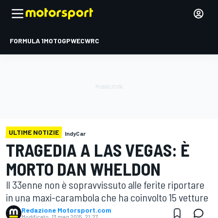
FORMULA 1
MOTOGP
WEC
WRC
ULTIME NOTIZIE
IndyCar
TRAGEDIA A LAS VEGAS: È
MORTO DAN WHELDON
Il 33enne non è sopravvissuto alle ferite riportare
in una maxi-carambola che ha coinvolto 15 vetture
Redazione Motorsport.com
Modificato:
13 mag 2015, 21:27