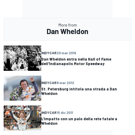
More from
Dan Wheldon
INDYCAR
20 mar 2019
Dan Wheldon entra nella Hall of Fame
dell'Indianapolis Motor Speedway
INDYCAR
8 mar 2012
St. Petersburg intitola una strada a Dan
Wheldon
INDYCAR
15 dic 2011
L'impatto con un palo della rete fatale a
Wheldon