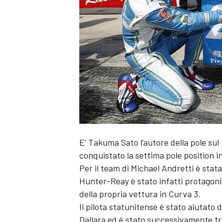
E’ Takuma Sato l’autore della pole sul 
conquistato la settima pole position i
Per il team di Michael Andretti è stat
Hunter-Reay è stato infatti protagonis
della propria vettura in Curva 3.
Il pilota statunitense è stato aiutato d
MONOPOSTO
Dallara ed è stato successivamente t