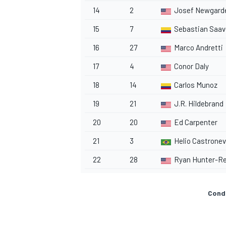
14
2
Josef Newgard
15
7
Sebastian Saav
16
27
Marco Andretti
17
4
Conor Daly
18
14
Carlos Munoz
19
21
J.R. Hildebrand
20
20
Ed Carpenter
21
3
Helio Castrone
22
28
Ryan Hunter-R
MONOMARCA
Condi