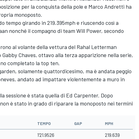
sposizione per la conquista della pole e Marco Andretti ha
propria monoposto.
o tempo girando in 219.395mph e riuscendo così a
aan nonché il compagno di team Will Power, secondo
rono al volante della vettura del Rahal Letterman
Gabby Chaves, ottavo alla terza apparizione nella serie,
no completato la top ten.
garden, solamente quattordicesimo, ma è andata peggio
oneves, andato ad impattare violentemente a muro in
la sessione è stata quella di Ed Carpenter. Dopo
 non è stato in grado di riparare la monoposto nei termini
TEMPO
GAP
MPH
1'21.9526
219.639