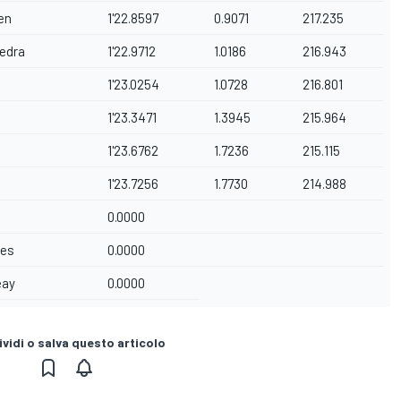
en
1'22.8597
0.9071
217.235
edra
1'22.9712
1.0186
216.943
1'23.0254
1.0728
216.801
1'23.3471
1.3945
215.964
1'23.6762
1.7236
215.115
1'23.7256
1.7730
214.988
0.0000
ves
0.0000
eay
0.0000
vidi o salva questo articolo