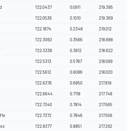
d
1'22.0437
0.0911
219.395
1'22.0536
0.1010
219.369
1'22.1874
0.2348
219.012
1'22.3092
0.3566
218.688
i
1'22.3338
0.3812
218.622
1'22.5313
0.5787
218.099
1'22.5612
0.6086
218.020
1'22.6376
0.6850
217.819
1'22.6644
0.7118
217.748
1'22.7340
0.7814
217.565
ffe
1'22.7372
0.7846
217.556
rez
1'22.8377
0.8851
217.292