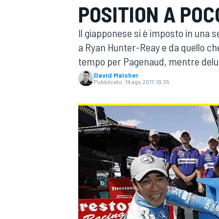
POSITION A PO
MOTOGP
WEC
Il giapponese si è imposto in una s
a Ryan Hunter-Reay e da quello ch
tempo per Pagenaud, mentre delu
David Malsher
Pubblicato:
19 ago 2017, 19:35
WRC