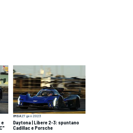
IMSA
27 gen 2023
 e
Daytona | Libere 2-3: spuntano
EC"
Cadillac e Porsche