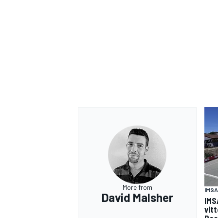
More from
IMSA
David Malsher
IMS
vit