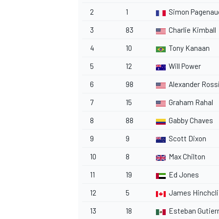
2
1
Simon Pagenau
3
83
Charlie Kimball
4
10
Tony Kanaan
5
12
Will Power
6
98
Alexander Ross
7
15
Graham Rahal
8
88
Gabby Chaves
9
9
Scott Dixon
10
8
Max Chilton
11
19
Ed Jones
ENDURANCE/GT
12
5
James Hinchcli
13
18
Esteban Gutier