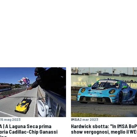
15 mag 2023
IMSA
2 mar 2023
A | A Laguna Seca prima
Hardwick sbotta: "In IMSA BoP
toria Cadillac-Chip Ganassi
show vergognosi, meglio il W