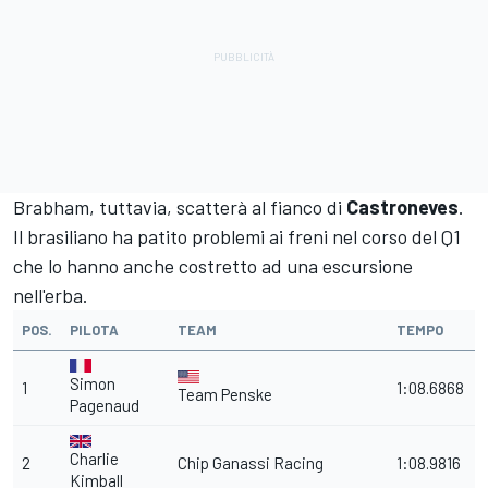
Brabham, tuttavia, scatterà al fianco di
Castroneves
.
Il brasiliano ha patito problemi ai freni nel corso del Q1
che lo hanno anche costretto ad una escursione
nell'erba.
POS.
PILOTA
TEAM
TEMPO
Simon
1
1:08.6868
Team Penske
Pagenaud
Charlie
2
Chip Ganassi Racing
1:08.9816
Kimball