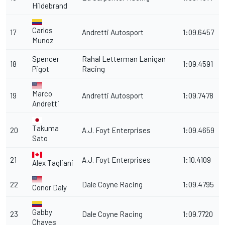
Hildebrand
Carlos
17
Andretti Autosport
1:09.6457
Munoz
Spencer
Rahal Letterman Lanigan
18
1:09.4591
Pigot
Racing
Marco
19
Andretti Autosport
1:09.7478
Andretti
Takuma
20
A.J. Foyt Enterprises
1:09.4659
Sato
21
A.J. Foyt Enterprises
1:10.4109
Alex Tagliani
22
Dale Coyne Racing
1:09.4795
Conor Daly
Gabby
23
Dale Coyne Racing
1:09.7720
Chaves