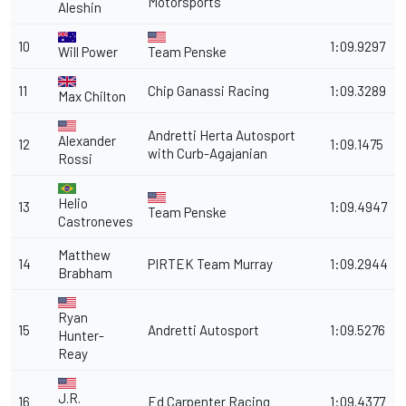
Motorsports
Aleshin
10
1:09.9297
Will Power
Team Penske
11
Chip Ganassi Racing
1:09.3289
Max Chilton
Andretti Herta Autosport
Alexander
12
1:09.1475
with Curb-Agajanian
Rossi
Helio
13
1:09.4947
Team Penske
Castroneves
Matthew
14
PIRTEK Team Murray
1:09.2944
Brabham
Ryan
15
Andretti Autosport
1:09.5276
Hunter-
Reay
J.R.
16
Ed Carpenter Racing
1:09.4377