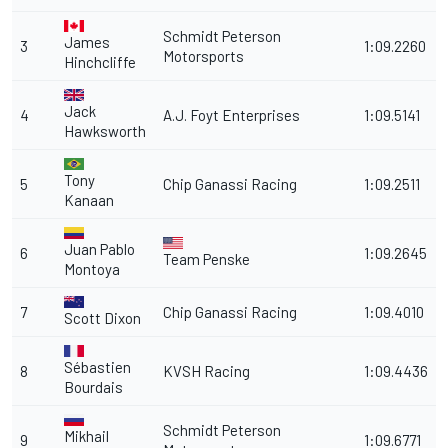
Schmidt Peterson
James
3
1:09.2260
Motorsports
Hinchcliffe
Jack
4
A.J. Foyt Enterprises
1:09.5141
Hawksworth
Tony
5
Chip Ganassi Racing
1:09.2511
Kanaan
Juan Pablo
6
1:09.2645
Team Penske
Montoya
7
Chip Ganassi Racing
1:09.4010
Scott Dixon
Sébastien
8
KVSH Racing
1:09.4436
Bourdais
Schmidt Peterson
Mikhail
9
1:09.6771