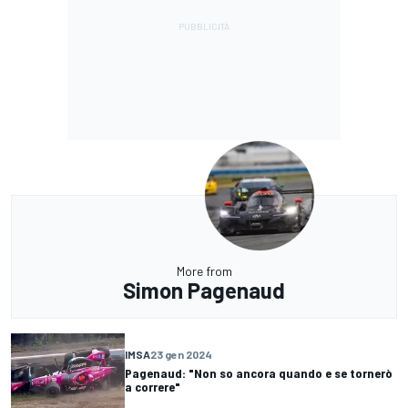
More from
Simon Pagenaud
IMSA
23 gen 2024
Pagenaud: "Non so ancora quando e se tornerò
a correre"